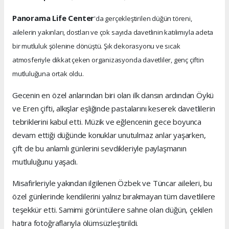
Panorama Life Center
'da gerçekleştirilen düğün töreni,
ailelerin yakınları, dostları ve çok sayıda davetlinin katılımıyla adeta
bir mutluluk şölenine dönüştü. Şık dekorasyonu ve sıcak
atmosferiyle dikkat çeken organizasyonda davetliler, genç çiftin
mutluluğuna ortak oldu.
Gecenin en özel anlarından biri olan ilk dansın ardından Öykü
ve Eren çifti, alkışlar eşliğinde pastalarını keserek davetlilerin
tebriklerini kabul etti. Müzik ve eğlencenin gece boyunca
devam ettiği düğünde konuklar unutulmaz anlar yaşarken,
çift de bu anlamlı günlerini sevdikleriyle paylaşmanın
mutluluğunu yaşadı.
Misafirleriyle yakından ilgilenen Özbek ve Tüncar aileleri, bu
özel günlerinde kendilerini yalnız bırakmayan tüm davetlilere
teşekkür etti. Samimi görüntülere sahne olan düğün, çekilen
hatıra fotoğraflarıyla ölümsüzleştirildi.