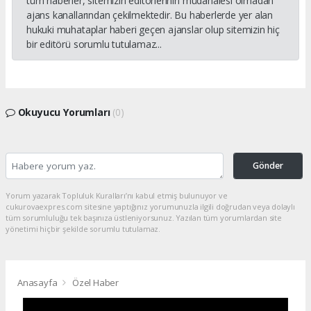
tüm haberler, sitemizin editörlerinin müdahalesi olmadan
ajans kanallarından çekilmektedir. Bu haberlerde yer alan
hukuki muhataplar haberi geçen ajanslar olup sitemizin hiç
bir editörü sorumlu tutulamaz...
Okuyucu Yorumları
(0)
Gönder
Yorum yazarak Topluluk Kuralları’nı kabul etmiş bulunuyor ve
cukurovaexpres.com sitesine yaptığınız yorumunuzla ilgili doğrudan veya dolaylı
tüm sorumluluğu tek başınıza üstleniyorsunuz. Yazılan tüm yorumlardan site
yönetimi hiçbir şekilde sorumlu tutulamaz.
Anasayfa
Özel Haber