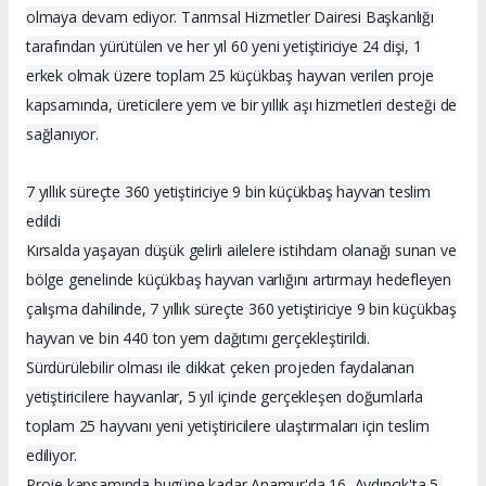
olmaya devam ediyor. Tarımsal Hizmetler Dairesi Başkanlığı
tarafından yürütülen ve her yıl 60 yeni yetiştiriciye 24 dişi, 1
erkek olmak üzere toplam 25 küçükbaş hayvan verilen proje
kapsamında, üreticilere yem ve bir yıllık aşı hizmetleri desteği de
sağlanıyor.
7 yıllık süreçte 360 yetiştiriciye 9 bin küçükbaş hayvan teslim
edildi
Kırsalda yaşayan düşük gelirli ailelere istihdam olanağı sunan ve
bölge genelinde küçükbaş hayvan varlığını artırmayı hedefleyen
çalışma dahilinde, 7 yıllık süreçte 360 yetiştiriciye 9 bin küçükbaş
hayvan ve bin 440 ton yem dağıtımı gerçekleştirildi.
Sürdürülebilir olması ile dikkat çeken projeden faydalanan
yetiştiricilere hayvanlar, 5 yıl içinde gerçekleşen doğumlarla
toplam 25 hayvanı yeni yetiştiricilere ulaştırmaları için teslim
ediliyor.
Proje kapsamında bugüne kadar Anamur'da 16, Aydıncık'ta 5,