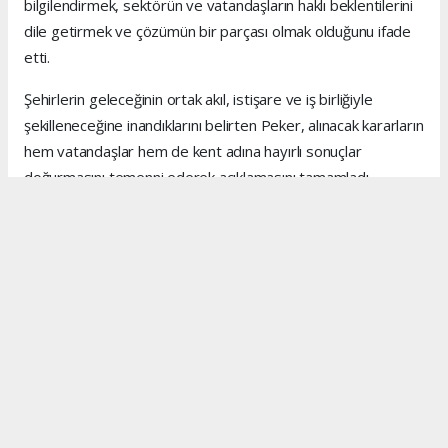
bilgilendirmek, sektörün ve vatandaşların haklı beklentilerini
dile getirmek ve çözümün bir parçası olmak olduğunu ifade
etti.
Şehirlerin geleceğinin ortak akıl, istişare ve iş birliğiyle
şekilleneceğine inandıklarını belirten Peker, alınacak kararların
hem vatandaşlar hem de kent adına hayırlı sonuçlar
doğurmasını temenni ederek açıklamasını tamamladı.
Anadolu Ajansı (AA), İhlas Haber Ajansı (İHA), Demirören
Haber Ajansı (DHA) ve diğer ajanslar tarafından eklenen
tüm haberler, sitemizin editörlerinin müdahalesi olmadan
ajans kanallarından çekilmektedir. Bu haberlerde yer alan
hukuki muhataplar haberi geçen ajanslar olup sitemizin hiç
bir editörü sorumlu tutulamaz...