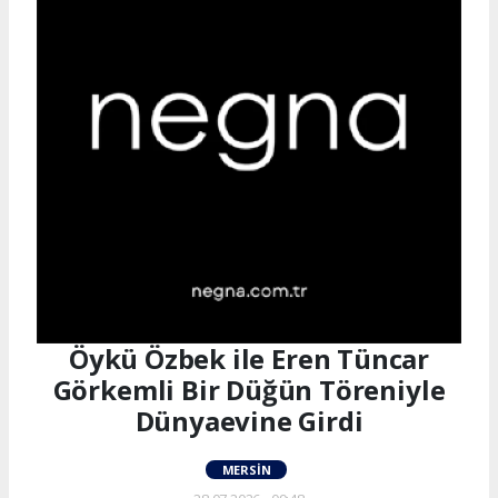
Öykü Özbek ile Eren Tüncar
Görkemli Bir Düğün Töreniyle
Dünyaevine Girdi
MERSIN