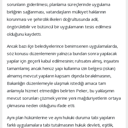
sorunların giderilmesi, planlama süreçlerinde uygulama
birliğinin sağlanması, vatandaşların mülkiyet haklarının
korunması ve şehircilik ilkeleri doğrultusunda adil,
öngörülebilir ve bütüncül bir uygulamanın tesis edilmesi
olduğunu kaydetti.
Ancak bazı ilçe belediyelerince benimsenen uygulamalarda,
söz konusu düzenlemenin yalnızca bundan sonra yapılacak
yapılar için geçerli kabul edilmesinin; ruhsatını almış, inşaatını
tamamlamış ancak henüz yapı kullanma izin belgesi (iskan)
almamış mevcut yapıların kapsam dışında bırakılmasının,
Bakanlığın düzenlemeyle ulaşmak istediği amaca tam
anlamıyla hizmet etmediğini belirten Peker, bu yaklaşımın
mevcut sorunları çözmek yerine yeni mağduriyetlerin ortaya
çıkmasına neden olduğunu ifade etti.
Aynı plan hükümlerine ve aynı hukuki duruma tabi yapıların
farklı uygulamalara tabi tutulmasının hukuk devleti, eşitlik,