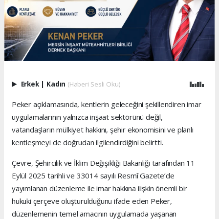
Erkek
|
Kadın
(Haberi Sesli Oku)
Peker açıklamasında, kentlerin geleceğini şekillendiren imar
uygulamalarının yalnızca inşaat sektörünü değil,
vatandaşların mülkiyet hakkını, şehir ekonomisini ve planlı
kentleşmeyi de doğrudan ilgilendirdiğini belirtti.
Çevre, Şehircilik ve İklim Değişikliği Bakanlığı tarafından 11
Eylül 2025 tarihli ve 33014 sayılı Resmî Gazete’de
yayımlanan düzenleme ile imar hakkına ilişkin önemli bir
hukuki çerçeve oluşturulduğunu ifade eden Peker,
düzenlemenin temel amacının uygulamada yaşanan