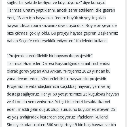
sağlıklı bir şekilde besliyor ve büyütüyoruz" diye konuştu.
Tarımsal üretim yaptıklarını, ancak zarar ettiklerini dile getiren
Yeni, "Bizim için hayvansal üretim büyük bir şey. İnşallah
hayvancılıktan para kazanırız diye düşündük. Böyle bir şeyin de
bize çıkması çok iyi oldu. Bu projeyi hayata geçiren Başkanımız
Vahap Seçer'e çok teşekkür ediyorum" ifadelerini kullandı.
"Projemiz sürdürülebilir bir hayvancılık projesidir"
Tarımsal Hizmetler Dairesi Başkanlığında ziraat mühendisi
olarak görev yapan Ahu Arıkan, "Projemiz 2020 yılından bu
yana devam eden, sürdürülebilir bir hayvancılık projesidir.
Projemiz ile vatandaşlarımıza küçükbaş hayvan, yem ve aşı
desteği sağlıyoruz. Her yıl 60 yetiştiricimize 25 küçükbaş hayvan
ve 4 ton da yem veriyoruz. Yetiştiricilerimizi kırsalda ikamet
eden, maddi geliri düşük olup, sürüsünü büyütmek isteyen 25 -
45 yaş aralığındaki kişilerden seçiyoruz" ifadelerini kullandı.
Şimdiye kadar toplam 360 yetiştiriciye 9 bin baş hayvan ve bin