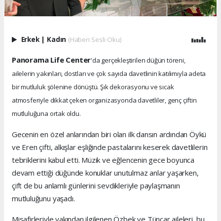
Erkek
|
Kadın
(Haberi Sesli Oku)
Panorama Life Center
'da gerçekleştirilen düğün töreni,
ailelerin yakınları, dostları ve çok sayıda davetlinin katılımıyla adeta
bir mutluluk şölenine dönüştü. Şık dekorasyonu ve sıcak
atmosferiyle dikkat çeken organizasyonda davetliler, genç çiftin
mutluluğuna ortak oldu.
Gecenin en özel anlarından biri olan ilk dansın ardından Öykü
ve Eren çifti, alkışlar eşliğinde pastalarını keserek davetlilerin
tebriklerini kabul etti. Müzik ve eğlencenin gece boyunca
devam ettiği düğünde konuklar unutulmaz anlar yaşarken,
çift de bu anlamlı günlerini sevdikleriyle paylaşmanın
mutluluğunu yaşadı.
Misafirleriyle yakından ilgilenen Özbek ve Tüncar aileleri, bu