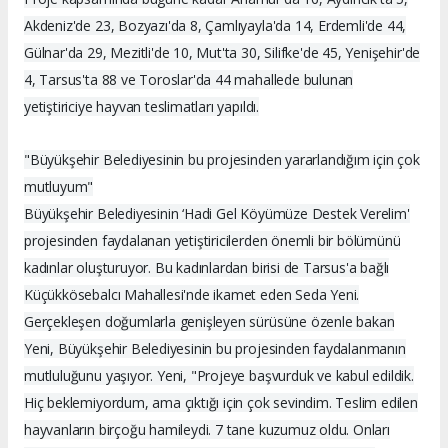
Akdeniz'de 23, Bozyazı'da 8, Çamlıyayla'da 14, Erdemli'de 44,
Gülnar'da 29, Mezitli'de 10, Mut'ta 30, Silifke'de 45, Yenişehir'de
4, Tarsus'ta 88 ve Toroslar'da 44 mahallede bulunan
yetiştiriciye hayvan teslimatları yapıldı.
"Büyükşehir Belediyesinin bu projesinden yararlandığım için çok
mutluyum"
Büyükşehir Belediyesinin ‘Hadi Gel Köyümüze Destek Verelim'
projesinden faydalanan yetiştiricilerden önemli bir bölümünü
kadınlar oluşturuyor. Bu kadınlardan birisi de Tarsus'a bağlı
Küçükkösebalcı Mahallesi'nde ikamet eden Seda Yeni.
Gerçekleşen doğumlarla genişleyen sürüsüne özenle bakan
Yeni, Büyükşehir Belediyesinin bu projesinden faydalanmanın
mutluluğunu yaşıyor. Yeni, "Projeye başvurduk ve kabul edildik.
Hiç beklemiyordum, ama çıktığı için çok sevindim. Teslim edilen
hayvanların birçoğu hamileydi. 7 tane kuzumuz oldu. Onları