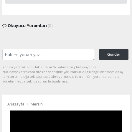
Okuyucu Yorumları
(0)
Gönder
Yorum yazarak Topluluk Kuralları’nı kabul etmiş bulunuyor ve
cukurovaexpres.com sitesine yaptığınız yorumunuzla ilgili doğrudan veya dolaylı
tüm sorumluluğu tek başınıza üstleniyorsunuz. Yazılan tüm yorumlardan site
yönetimi hiçbir şekilde sorumlu tutulamaz.
Anasayfa
Mersin