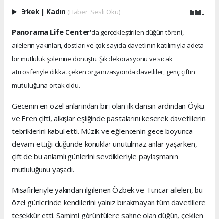
Erkek
|
Kadın
(Haberi Sesli Oku)
Panorama Life Center
'da gerçekleştirilen düğün töreni,
ailelerin yakınları, dostları ve çok sayıda davetlinin katılımıyla adeta
bir mutluluk şölenine dönüştü. Şık dekorasyonu ve sıcak
atmosferiyle dikkat çeken organizasyonda davetliler, genç çiftin
mutluluğuna ortak oldu.
Gecenin en özel anlarından biri olan ilk dansın ardından Öykü
ve Eren çifti, alkışlar eşliğinde pastalarını keserek davetlilerin
tebriklerini kabul etti. Müzik ve eğlencenin gece boyunca
devam ettiği düğünde konuklar unutulmaz anlar yaşarken,
çift de bu anlamlı günlerini sevdikleriyle paylaşmanın
mutluluğunu yaşadı.
Misafirleriyle yakından ilgilenen Özbek ve Tüncar aileleri, bu
özel günlerinde kendilerini yalnız bırakmayan tüm davetlilere
teşekkür etti. Samimi görüntülere sahne olan düğün, çekilen