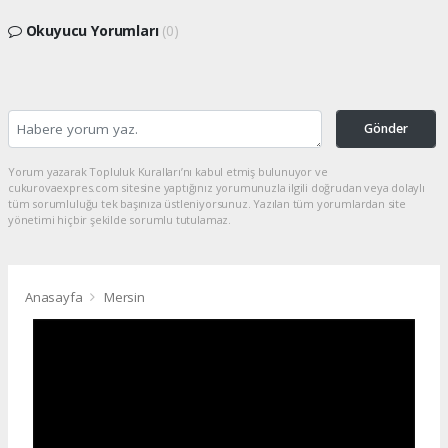
Okuyucu Yorumları
(0)
Gönder
Yorum yazarak Topluluk Kuralları’nı kabul etmiş bulunuyor ve
cukurovaexpres.com sitesine yaptığınız yorumunuzla ilgili doğrudan veya dolaylı
tüm sorumluluğu tek başınıza üstleniyorsunuz. Yazılan tüm yorumlardan site
yönetimi hiçbir şekilde sorumlu tutulamaz.
Anasayfa
Mersin