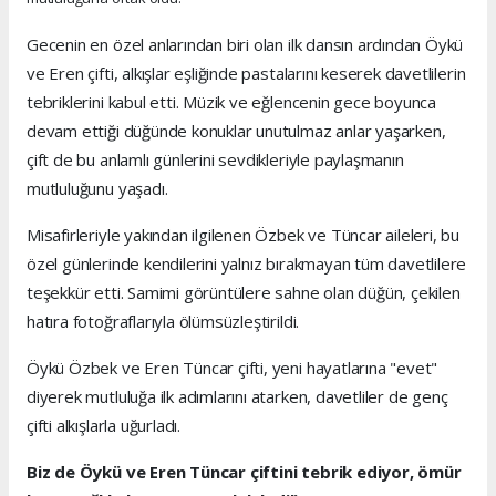
Gecenin en özel anlarından biri olan ilk dansın ardından Öykü
ve Eren çifti, alkışlar eşliğinde pastalarını keserek davetlilerin
tebriklerini kabul etti. Müzik ve eğlencenin gece boyunca
devam ettiği düğünde konuklar unutulmaz anlar yaşarken,
çift de bu anlamlı günlerini sevdikleriyle paylaşmanın
mutluluğunu yaşadı.
Misafirleriyle yakından ilgilenen Özbek ve Tüncar aileleri, bu
özel günlerinde kendilerini yalnız bırakmayan tüm davetlilere
teşekkür etti. Samimi görüntülere sahne olan düğün, çekilen
hatıra fotoğraflarıyla ölümsüzleştirildi.
Öykü Özbek ve Eren Tüncar çifti, yeni hayatlarına "evet"
diyerek mutluluğa ilk adımlarını atarken, davetliler de genç
çifti alkışlarla uğurladı.
Biz de Öykü ve Eren Tüncar çiftini tebrik ediyor, ömür