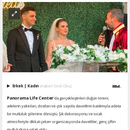
Erkek
|
Kadın
(Haberi Sesli Oku)
Panorama Life Center
'da gerçekleştirilen düğün töreni,
ailelerin yakınları, dostları ve çok sayıda davetlinin katılımıyla adeta
bir mutluluk şölenine dönüştü. Şık dekorasyonu ve sıcak
atmosferiyle dikkat çeken organizasyonda davetliler, genç çiftin
mutluluğuna ortak oldu.