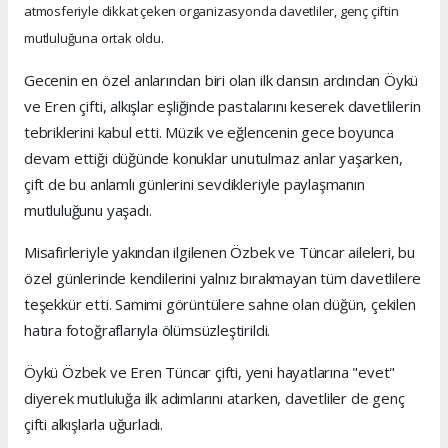
atmosferiyle dikkat çeken organizasyonda davetliler, genç çiftin
mutluluğuna ortak oldu.
Gecenin en özel anlarından biri olan ilk dansın ardından Öykü
ve Eren çifti, alkışlar eşliğinde pastalarını keserek davetlilerin
tebriklerini kabul etti. Müzik ve eğlencenin gece boyunca
devam ettiği düğünde konuklar unutulmaz anlar yaşarken,
çift de bu anlamlı günlerini sevdikleriyle paylaşmanın
mutluluğunu yaşadı.
Misafirleriyle yakından ilgilenen Özbek ve Tüncar aileleri, bu
özel günlerinde kendilerini yalnız bırakmayan tüm davetlilere
teşekkür etti. Samimi görüntülere sahne olan düğün, çekilen
hatıra fotoğraflarıyla ölümsüzleştirildi.
Öykü Özbek ve Eren Tüncar çifti, yeni hayatlarına "evet"
diyerek mutluluğa ilk adımlarını atarken, davetliler de genç
çifti alkışlarla uğurladı.