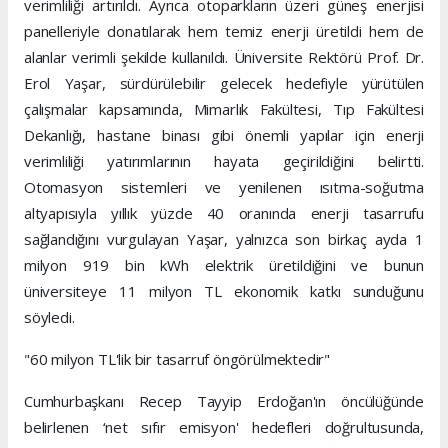
verimliliği artırıldı. Ayrıca otoparkların üzeri güneş enerjisi
panelleriyle donatılarak hem temiz enerji üretildi hem de
alanlar verimli şekilde kullanıldı. Üniversite Rektörü Prof. Dr.
Erol Yaşar, sürdürülebilir gelecek hedefiyle yürütülen
çalışmalar kapsamında, Mimarlık Fakültesi, Tıp Fakültesi
Dekanlığı, hastane binası gibi önemli yapılar için enerji
verimliliği yatırımlarının hayata geçirildiğini belirtti.
Otomasyon sistemleri ve yenilenen ısıtma-soğutma
altyapısıyla yıllık yüzde 40 oranında enerji tasarrufu
sağlandığını vurgulayan Yaşar, yalnızca son birkaç ayda 1
milyon 919 bin kWh elektrik üretildiğini ve bunun
üniversiteye 11 milyon TL ekonomik katkı sunduğunu
söyledi.
"60 milyon TL'lik bir tasarruf öngörülmektedir"
Cumhurbaşkanı Recep Tayyip Erdoğan'ın öncülüğünde
belirlenen ‘net sıfır emisyon' hedefleri doğrultusunda,