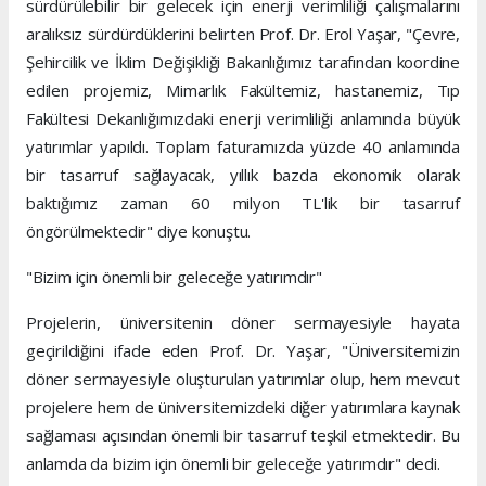
sürdürülebilir bir gelecek için enerji verimliliği çalışmalarını
aralıksız sürdürdüklerini belirten Prof. Dr. Erol Yaşar, "Çevre,
Şehircilik ve İklim Değişikliği Bakanlığımız tarafından koordine
edilen projemiz, Mimarlık Fakültemiz, hastanemiz, Tıp
Fakültesi Dekanlığımızdaki enerji verimliliği anlamında büyük
yatırımlar yapıldı. Toplam faturamızda yüzde 40 anlamında
bir tasarruf sağlayacak, yıllık bazda ekonomik olarak
baktığımız zaman 60 milyon TL'lik bir tasarruf
öngörülmektedir" diye konuştu.
"Bizim için önemli bir geleceğe yatırımdır"
Projelerin, üniversitenin döner sermayesiyle hayata
geçirildiğini ifade eden Prof. Dr. Yaşar, "Üniversitemizin
döner sermayesiyle oluşturulan yatırımlar olup, hem mevcut
projelere hem de üniversitemizdeki diğer yatırımlara kaynak
sağlaması açısından önemli bir tasarruf teşkil etmektedir. Bu
anlamda da bizim için önemli bir geleceğe yatırımdır" dedi.