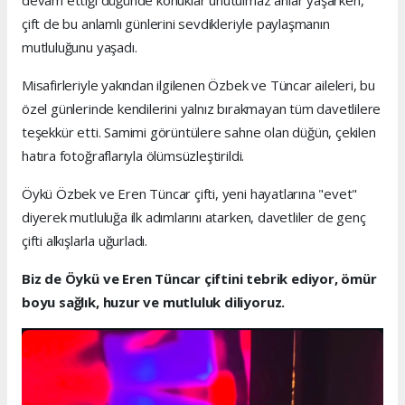
çift de bu anlamlı günlerini sevdikleriyle paylaşmanın
mutluluğunu yaşadı.
Misafirleriyle yakından ilgilenen Özbek ve Tüncar aileleri, bu
özel günlerinde kendilerini yalnız bırakmayan tüm davetlilere
teşekkür etti. Samimi görüntülere sahne olan düğün, çekilen
hatıra fotoğraflarıyla ölümsüzleştirildi.
Öykü Özbek ve Eren Tüncar çifti, yeni hayatlarına "evet"
diyerek mutluluğa ilk adımlarını atarken, davetliler de genç
çifti alkışlarla uğurladı.
Biz de Öykü ve Eren Tüncar çiftini tebrik ediyor, ömür
boyu sağlık, huzur ve mutluluk diliyoruz.