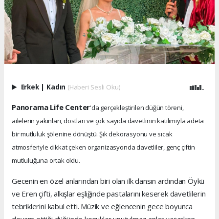
Erkek
|
Kadın
(Haberi Sesli Oku)
Panorama Life Center
'da gerçekleştirilen düğün töreni,
ailelerin yakınları, dostları ve çok sayıda davetlinin katılımıyla adeta
bir mutluluk şölenine dönüştü. Şık dekorasyonu ve sıcak
atmosferiyle dikkat çeken organizasyonda davetliler, genç çiftin
mutluluğuna ortak oldu.
Gecenin en özel anlarından biri olan ilk dansın ardından Öykü
ve Eren çifti, alkışlar eşliğinde pastalarını keserek davetlilerin
tebriklerini kabul etti. Müzik ve eğlencenin gece boyunca
devam ettiği düğünde konuklar unutulmaz anlar yaşarken,