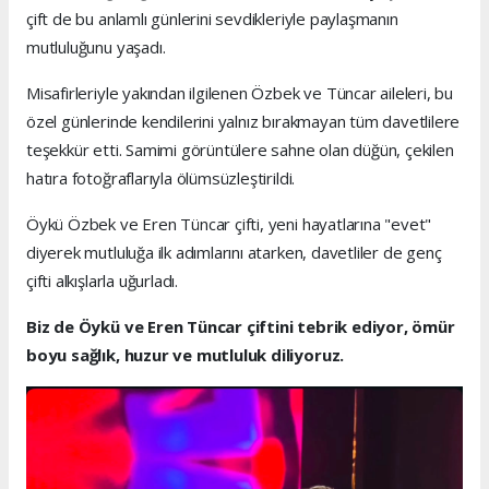
çift de bu anlamlı günlerini sevdikleriyle paylaşmanın
mutluluğunu yaşadı.
Misafirleriyle yakından ilgilenen Özbek ve Tüncar aileleri, bu
özel günlerinde kendilerini yalnız bırakmayan tüm davetlilere
teşekkür etti. Samimi görüntülere sahne olan düğün, çekilen
hatıra fotoğraflarıyla ölümsüzleştirildi.
Öykü Özbek ve Eren Tüncar çifti, yeni hayatlarına "evet"
diyerek mutluluğa ilk adımlarını atarken, davetliler de genç
çifti alkışlarla uğurladı.
Biz de Öykü ve Eren Tüncar çiftini tebrik ediyor, ömür
boyu sağlık, huzur ve mutluluk diliyoruz.