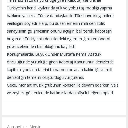
Temmuz 1926'da yürürlüğe giren Kabotaj Kanunu ile
Türkiye'nin kendi kıyılarında yük ve yolcu taşımacılığı yapma
hakkının yalnızca Türk vatandaşları ile Türk bayraklı gemilere
verildiğini söyledi. Harp, bu düzenlemenin milli denizcilik
sanayisinin gelişmesinin önünü açtığını belirterek, kabotajın
bugün de Türkiye'nin denizlerdeki egemenliğinin en önemli
güvencelerinden biri olduğunu kaydetti.
Konuşmalarda, Büyük Önder Mustafa Kemal Atatürk
öncülüğünde yürürlüğe giren Kabotaj Kanununun denizlerde
kapitülasyonların izlerini tamamen ortadan kaldırdığı ve milli
denizciliğin temelini oluşturduğu vurgulandı.
Gece, Monart müzik grubunun konseri ile devam ederken, vals
ve zeybek gösterileri de katılımcılardan büyük beğeni topladı.
Anasayfa
Mersin