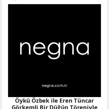
Öykü Özbek ile Eren Tüncar
Görkemli Bir Düğün Töreniyle