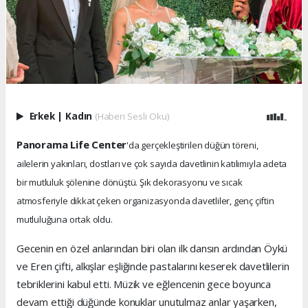
Erkek
|
Kadın
(Haberi Sesli Oku)
Panorama Life Center
'da gerçekleştirilen düğün töreni,
ailelerin yakınları, dostları ve çok sayıda davetlinin katılımıyla adeta
bir mutluluk şölenine dönüştü. Şık dekorasyonu ve sıcak
atmosferiyle dikkat çeken organizasyonda davetliler, genç çiftin
mutluluğuna ortak oldu.
Gecenin en özel anlarından biri olan ilk dansın ardından Öykü
ve Eren çifti, alkışlar eşliğinde pastalarını keserek davetlilerin
tebriklerini kabul etti. Müzik ve eğlencenin gece boyunca
devam ettiği düğünde konuklar unutulmaz anlar yaşarken,