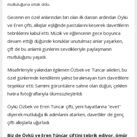
mutluluğuna ortak oldu.
Gecenin en özel anlarından biri olan ilk dansın ardından Öykü
ve Eren çifti, alkışlar eşliğinde pastalarını keserek davetlilerin
tebriklerini kabul etti. Müzik ve eğlencenin gece boyunca
devam ettiği düğünde konuklar unutulmaz anlar yaşarken,
çift de bu anlamlı günlerini sevdikleriyle paylaşmanın
mutluluğunu yaşadı.
Misafirleriyle yakından ilgilenen Özbek ve Tüncar aileleri, bu
özel günlerinde kendilerini yalnız bırakmayan tüm davetlilere
teşekkür etti. Samimi görüntülere sahne olan düğün, çekilen
hatıra fotoğraflarıyla ölümsüzleştirildi.
Öykü Özbek ve Eren Tüncar çifti, yeni hayatlarına "evet"
diyerek mutluluğa ilk adımlarını atarken, davetliler de genç
çifti alkışlarla uğurladı.
Biz de Öykü ve Eren Tüncar çiftini tebrik ediyor, ömür