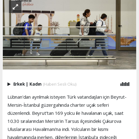
Erkek
|
Kadın
(Haberi Sesli Oku)
Lübnan'dan ayrılmak isteyen Türk vatandaşları için Beyrut-
Mersin-İstanbul güzergahında charter uçak seferi
düzenlendi. Beyrut’tan 169 yolcu ile havalanan uçak, saat
10.30 sıralarından Mersin'in Tarsus ilçesindeki Çukurova
Uluslararası Havalimanı’na indi. Yolcuların bir kısmı
havalimanında inerken, diğerlerinin İstanbul'a gideceği