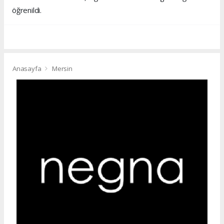
öğrenildi.
Anasayfa
Mersin