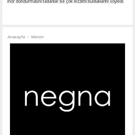
incir dondurmasını tadanlar ise çok lezzetli bulduklarını söyledi.
Anasayfa
Mersin