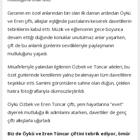
Gecenin en özel anlarından biri olan ilk dansın ardından Öykü
ve Eren çifti, alkışlar eşliğinde pastalarını keserek davetlilerin
tebriklerini kabul etti. Müzik ve eğlencenin gece boyunca
devam ettiği düğünde konuklar unutulmaz anlar yaşarken,
çift de bu anlamlı günlerini sevdikleriyle paylaşmanın
mutluluğunu yaşadı.
Misafirleriyle yakından ilgilenen Özbek ve Tüncar aileleri, bu
özel günlerinde kendilerini yalnız bırakmayan tüm davetlilere
teşekkür etti. Samimi görüntülere sahne olan düğün, çekilen
hatıra fotoğraflarıyla ölümsüzleştirildi.
Öykü Özbek ve Eren Tüncar çifti, yeni hayatlarına "evet"
diyerek mutluluğa ilk adımlarını atarken, davetliler de genç
çifti alkışlarla uğurladı.
Biz de Öykü ve Eren Tüncar çiftini tebrik ediyor, ömür