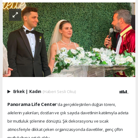
Erkek
|
Kadın
(Haberi Sesli Oku)
Panorama Life Center
'da gerçekleştirilen düğün töreni,
ailelerin yakınları, dostları ve çok sayıda davetlinin katılımıyla adeta
bir mutluluk şölenine dönüştü. Şık dekorasyonu ve sıcak
atmosferiyle dikkat çeken organizasyonda davetliler, genç çiftin
mutluluğuna ortak oldu.