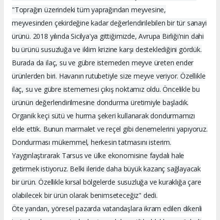
"Toprağın üzerindeki tüm yaprağından meyvesine,
meyvesinden çekirdeğine kadar değerlendirilebilen bir tür sanayi
ürünü. 2018 yılında Sicilya'ya gittiğimizde, Avrupa Birliği'nin dahi
bu ürünü susuzluğa ve iklim krizine karşı desteklediğini gördük.
Burada da ilaç, su ve gübre istemeden meyve üreten ender
ürünlerden biri. Havanın rutubetiyle size meyve veriyor. Özellikle
ilaç, su ve gübre istememesi çıkış noktamız oldu. Öncelikle bu
ürünün değerlendirilmesine dondurma üretimiyle başladık.
Organik keçi sütü ve hurma şekeri kullanarak dondurmamızı
elde ettik. Bunun marmalet ve reçel gibi denemelerini yapıyoruz.
Dondurması mükemmel, herkesin tatmasını isterim.
Yaygınlaştırarak Tarsus ve ülke ekonomisine faydalı hale
getirmek istiyoruz. Belki ileride daha büyük kazanç sağlayacak
bir ürün. Özellikle kırsal bölgelerde susuzluğa ve kuraklığa çare
olabilecek bir ürün olarak benimseteceğiz" dedi.
Öte yandan, yöresel pazarda vatandaşlara ikram edilen dikenli