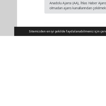
Anadolu Ajansı (AA), İhlas Haber Ajans
olmadan ajans kanallarından çekilmekte
Sitemizden en iyi şekilde faydalanabilmeniz için çerez
Okuyucu Yorumları
(0)
Yorum yazarak Topluluk Kuralları’nı kabul etm
tüm yorumlardan site yönetimi hiçbir şekilde 