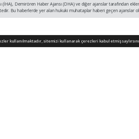
ı (İHA), Demirören Haber Ajansı (DHA) ve diğer ajanslar tarafından ekle
dir. Bu haberlerde yer alan hukuki muhataplar haberi geçen ajanslar olu
ler kullanılmaktadır, sitemizi kullanarak çerezleri kabul etmiş saylırsını
iş bulunuyor ve cukurovaexpres.com sitesine yaptığınız yorumunuzla ilgili doğrudan ve
sorumlu tutulamaz.