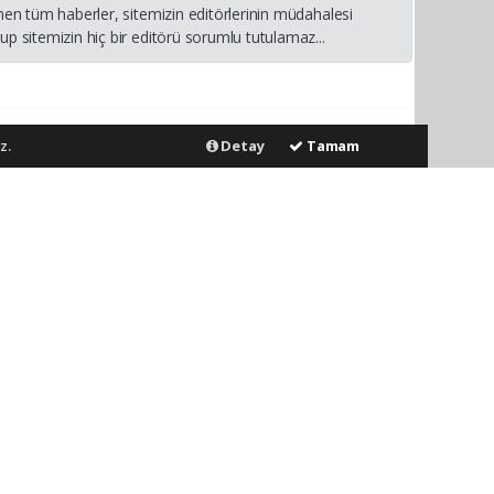
nen tüm haberler, sitemizin editörlerinin müdahalesi
p sitemizin hiç bir editörü sorumlu tutulamaz...
z.
Detay
Tamam
Gönder
ya dolaylı tüm sorumluluğu tek başınıza üstleniyorsunuz. Yazılan