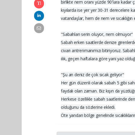
birlikte nem oranı yüzde 90'lara kadar çı
kıyılarda ise yer yer 30-31 derecelere 
vatandaşlar, hem de nem ve sıcaklığın en
"Sabahları serin oluyor, nem olmuyor"
Sabah erken saatlerde denize girenlerde
civarı antrenmanımızı bitiriyoruz. Saba
ılık, geçen haftalara göre yani yaz oldu
"Şu an deniz de çok sıcak geliyor"
Her gün düzenli olarak sabah 5 gibi sahi
faydalı olan zaman. Biz kışın da yüzdü
Herkese özellikle sabah saatlerinde de
olduğunu da sözlerine ekledi.
Öte yandan bölge genelinde sıcaklıkların