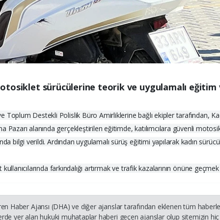
 motosiklet sürücülerine teorik ve uygulamalı eğitim 
 Toplum Destekli Polislik Büro Amirliklerine bağlı ekipler tarafından, K
a Pazarı alanında gerçekleştirilen eğitimde, katılımcılara güvenli motosi
a bilgi verildi. Ardından uygulamalı sürüş eğitimi yapılarak kadın sürücüle
et kullanıcılarında farkındalığı artırmak ve trafik kazalarının önüne geçmek
ren Haber Ajansı (DHA) ve diğer ajanslar tarafından eklenen tüm haberler
rde yer alan hukuki muhataplar haberi geçen ajanslar olup sitemizin hiç 