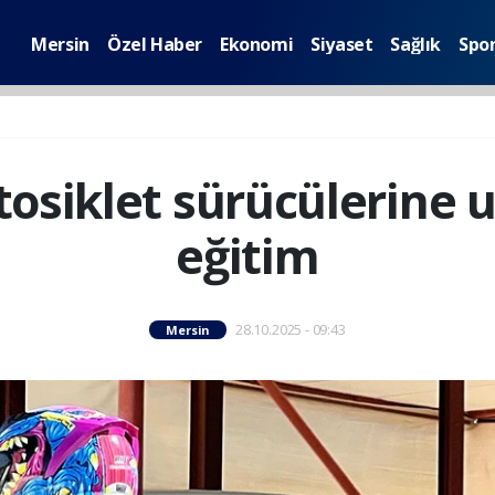
Mersin
Özel Haber
Ekonomi
Siyaset
Sağlık
Spo
osiklet sürücülerine 
eğitim
28.10.2025 - 09:43
Mersin