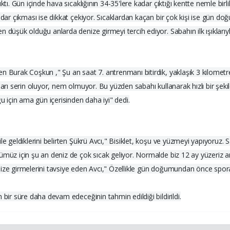
ktı. Gün içinde hava sıcaklığının 34-35'lere kadar çıktığı kentte nemle bi
kadar çıkması ise dikkat çekiyor. Sıcaklardan kaçan bir çok kişi ise gün 
 düşük olduğu anlarda denize girmeyi tercih ediyor. Sabahın ilk ışıklarıyl
n Burak Coşkun ," Şu an saat 7. antrenmanı bitirdik, yaklaşık 3 kilometre
hları serin oluyor, nem olmuyor. Bu yüzden sabahı kullanarak hızlı bir şe
ğu için ama gün içerisinden daha iyi" dedi.
le geldiklerini belirten Şükrü Avcı," Bisiklet, koşu ve yüzmeyi yapıyoruz.
ğümüz için şu an deniz de çok sıcak geliyor. Normalde biz 12 ay yüzeriz
nize girmelerini tavsiye eden Avcı," Özellikle gün doğumundan önce spor
 bir süre daha devam edeceğinin tahmin edildiği bildirildi.