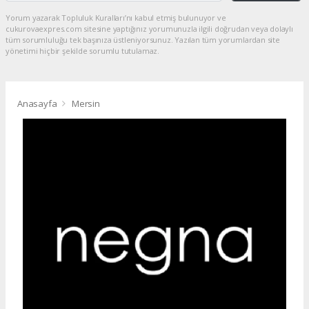
Yorum yazarak Topluluk Kuralları’nı kabul etmiş bulunuyor ve
cukurovaexpres.com sitesine yaptığınız yorumunuzla ilgili doğrudan veya dolaylı
tüm sorumluluğu tek başınıza üstleniyorsunuz. Yazılan tüm yorumlardan site
yönetimi hiçbir şekilde sorumlu tutulamaz.
Anasayfa
Mersin