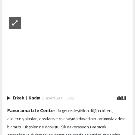
Erkek
|
Kadın
(Haberi Sesli Oku)
Panorama Life Center
'da gerçekleştirilen düğün töreni,
ailelerin yakınları, dostları ve çok sayıda davetlinin katılımıyla adeta
bir mutluluk şölenine dönüştü. Şık dekorasyonu ve sıcak
atmosferiyle dikkat çeken organizasyonda davetliler, genç çiftin