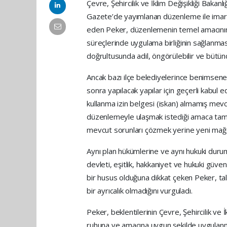
Çevre, Şehircilik ve İklim Değişikliği Bakan
Gazete’de yayımlanan düzenleme ile imar h
eden Peker, düzenlemenin temel amacının
süreçlerinde uygulama birliğinin sağlanması,
doğrultusunda adil, öngörülebilir ve bütün
Ancak bazı ilçe belediyelerince benimse
sonra yapılacak yapılar için geçerli kabul 
kullanma izin belgesi (iskan) almamış mevcu
düzenlemeyle ulaşmak istediği amaca tam 
mevcut sorunları çözmek yerine yeni mağd
Aynı plan hükümlerine ve aynı hukuki durum
devleti, eşitlik, hakkaniyet ve hukuki güve
bir husus olduğuna dikkat çeken Peker, tale
bir ayrıcalık olmadığını vurguladı.
Peker, beklentilerinin Çevre, Şehircilik ve
ruhuna ve amacına uygun şekilde uygulanm