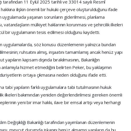
lığı tarafından 11 Eylül 2025 tarihli ve 33014 sayılı Resmî
akkına ilişkin önemli bir hukuki çerçeve oluşturulduğunu ifade
 uygulamada yaşanan sorunların giderilmesi, planlama
 vatandaşların mülkiyet haklarının korunması ve şehircilik ilkeleri
cül bir uygulamanın tesis edilmesi olduğunu kaydetti.
nen uygulamalarda, söz konusu düzenlemenin yalnızca bundan
edilmesinin; ruhsatını almış, inşaatını tamamlamış ancak henüz yapı
t yapıların kapsam dışında bırakılmasının, Bakanlığın
anlamıyla hizmet etmediğini belirten Peker, bu yaklaşımın
uriyetlerin ortaya çıkmasına neden olduğunu ifade etti.
a tabi yapıların farklı uygulamalara tabi tutulmasının hukuk
nlik ilkeleri bakımından yeniden değerlendirilmesi gereken önemli
plerinin yeni bir imar hakkı, ilave bir emsal artışı veya herhangi
 İklim Değişikliği Bakanlığı tarafından yayımlanan düzenlemenin
ası, mevcut durumda iskanını henüz almamış yapıların da bu