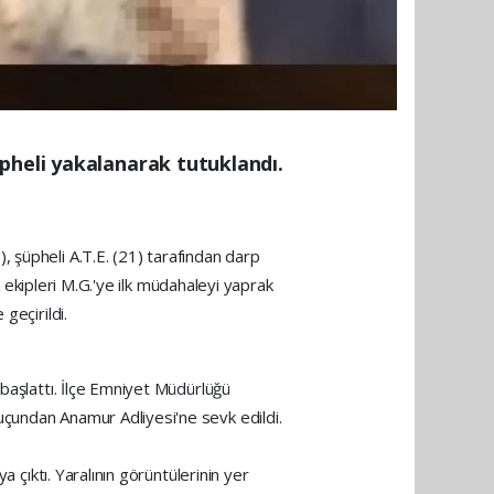
pheli yakalanarak tutuklandı.
 şüpheli A.T.E. (21) tarafından darp
k ekipleri M.G.'ye ilk müdahaleyi yaprak
geçirildi.
 başlattı. İlçe Emniyet Müdürlüğü
uçundan Anamur Adliyesi'ne sevk edildi.
 çıktı. Yaralının görüntülerinin yer