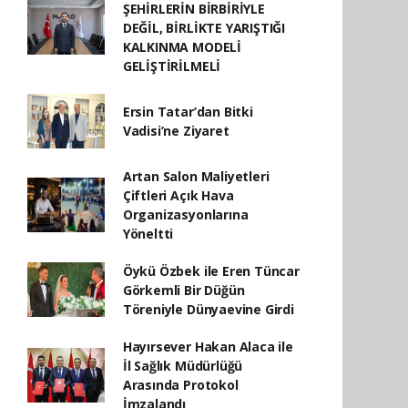
ŞEHİRLERİN BİRBİRİYLE
DEĞİL, BİRLİKTE YARIŞTIĞI
KALKINMA MODELİ
GELİŞTİRİLMELİ
Ersin Tatar’dan Bitki
Vadisi’ne Ziyaret
Artan Salon Maliyetleri
Çiftleri Açık Hava
Organizasyonlarına
Yöneltti
Öykü Özbek ile Eren Tüncar
Görkemli Bir Düğün
Töreniyle Dünyaevine Girdi
Hayırsever Hakan Alaca ile
İl Sağlık Müdürlüğü
Arasında Protokol
İmzalandı