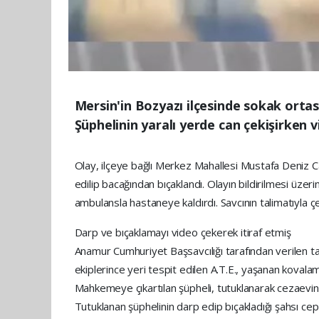
Mersin'in Bozyazı ilçesinde sokak orta
Şüphelinin yaralı yerde can çekişirken v
Olay, ilçeye bağlı Merkez Mahallesi Mustafa Deniz Ca
edilip bacağından bıçaklandı. Olayın bildirilmesi üzeri
ambulansla hastaneye kaldırdı. Savcının talimatıyla ç
Darp ve bıçaklamayı video çekerek itiraf etmiş
Anamur Cumhuriyet Başsavcılığı tarafından verilen ta
ekiplerince yeri tespit edilen A.T.E., yaşanan kova
Mahkemeye çıkartılan şüpheli, tutuklanarak cezaevin
Tutuklanan şüphelinin darp edip bıçakladığı şahsı cep 