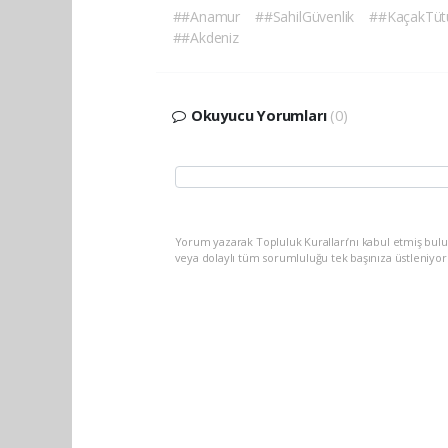
##Anamur
##SahilGüvenlik
##KaçakTüt
##Akdeniz
Okuyucu Yorumları
(0)
Yorum yazarak Topluluk Kuralları’nı kabul etmiş bul
veya dolaylı tüm sorumluluğu tek başınıza üstleniyo