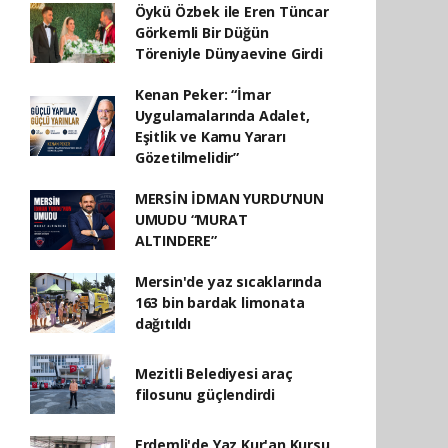
Öykü Özbek ile Eren Tüncar
Görkemli Bir Düğün
Töreniyle Dünyaevine Girdi
Kenan Peker: “İmar
Uygulamalarında Adalet,
Eşitlik ve Kamu Yararı
Gözetilmelidir”
MERSİN İDMAN YURDU’NUN
UMUDU “MURAT
ALTINDERE”
Mersin'de yaz sıcaklarında
163 bin bardak limonata
dağıtıldı
Mezitli Belediyesi araç
filosunu güçlendirdi
Erdemli'de Yaz Kur'an Kursu