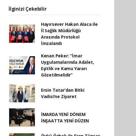
İlginizi Çekebilir
Hayırsever Hakan Alaca ile
İl Sağlık Müdürlüğü
Arasında Protokol
İmzalandı
Kenan Peker: “İmar
Uygulamalarında Adalet,
Eşitlik ve Kamu Yararı
Gözetilmelidir”
Ersin Tatar’dan Bitki
Vadisi’ne Ziyaret
İMARDA YENİ DÖNEM
İNŞAATTA YENİ DÜZEN
Öykü Özbek ile Eren Tüncar