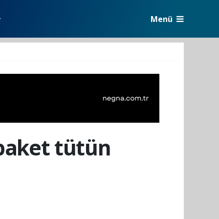
Menü
r
paket tütün