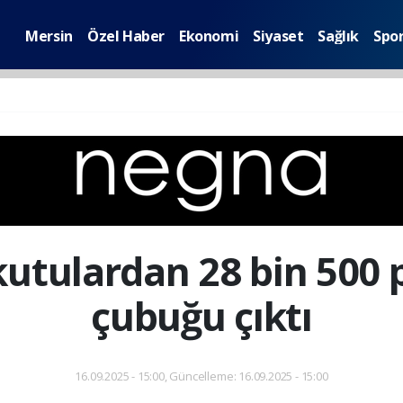
Mersin
Özel Haber
Ekonomi
Siyaset
Sağlık
Spo
kutulardan 28 bin 500 
çubuğu çıktı
16.09.2025 - 15:00, Güncelleme: 16.09.2025 - 15:00