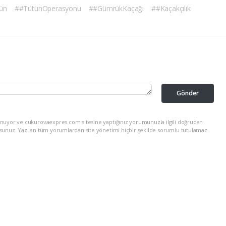
ün
##TütünOperasyonu
##GümrükKaçağı
##Kaçakçılık
Gönder
unuyor ve cukurovaexpres.com sitesine yaptığınız yorumunuzla ilgili doğrudan
rsunuz. Yazılan tüm yorumlardan site yönetimi hiçbir şekilde sorumlu tutulamaz.