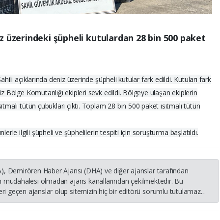
z üzerindeki şüpheli kutulardan 28 bin 500 paket
hili açıklarında deniz üzerinde şüpheli kutular fark edildi. Kutuları fark
iz Bölge Komutanlığı ekipleri sevk edildi. Bölgeye ulaşan ekiplerin
ıtmalı tütün çubukları çıktı. Toplam 28 bin 500 paket ısıtmalı tütün
rle ilgili şüpheli ve şüphelilerin tespiti için soruşturma başlatıldı.
HA), Demirören Haber Ajansı (DHA) ve diğer ajanslar tarafından
nin müdahalesi olmadan ajans kanallarından çekilmektedir. Bu
i geçen ajanslar olup sitemizin hiç bir editörü sorumlu tutulamaz...