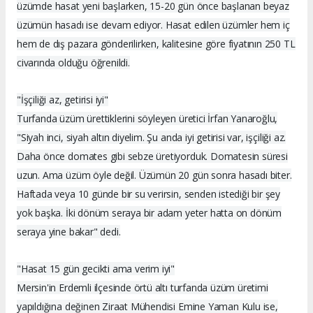
üzümde hasat yeni başlarken, 15-20 gün önce başlanan beyaz
üzümün hasadı ise devam ediyor. Hasat edilen üzümler hem iç
hem de dış pazara gönderilirken, kalitesine göre fiyatının 250 TL
civarında olduğu öğrenildi.
"İşçiliği az, getirisi iyi"
Turfanda üzüm ürettiklerini söyleyen üretici İrfan Yanaroğlu,
"Siyah inci, siyah altın diyelim. Şu anda iyi getirisi var, işçiliği az.
Daha önce domates gibi sebze üretiyorduk. Domatesin süresi
uzun. Ama üzüm öyle değil. Üzümün 20 gün sonra hasadı biter.
Haftada veya 10 günde bir su verirsin, senden istediği bir şey
yok başka. İki dönüm seraya bir adam yeter hatta on dönüm
seraya yine bakar" dedi.
"Hasat 15 gün gecikti ama verim iyi"
Mersin'in Erdemli ilçesinde örtü altı turfanda üzüm üretimi
yapıldığına değinen Ziraat Mühendisi Emine Yaman Kulu ise,