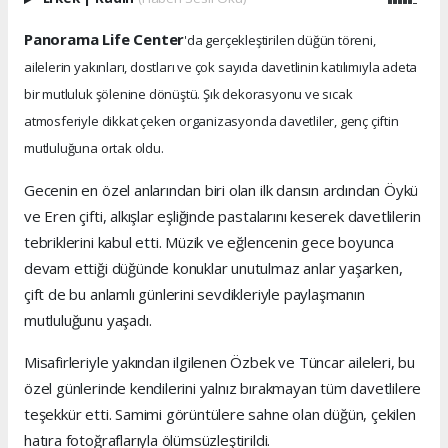
Panorama Life Center
'da gerçekleştirilen düğün töreni,
ailelerin yakınları, dostları ve çok sayıda davetlinin katılımıyla adeta
bir mutluluk şölenine dönüştü. Şık dekorasyonu ve sıcak
atmosferiyle dikkat çeken organizasyonda davetliler, genç çiftin
mutluluğuna ortak oldu.
Gecenin en özel anlarından biri olan ilk dansın ardından Öykü
ve Eren çifti, alkışlar eşliğinde pastalarını keserek davetlilerin
tebriklerini kabul etti. Müzik ve eğlencenin gece boyunca
devam ettiği düğünde konuklar unutulmaz anlar yaşarken,
çift de bu anlamlı günlerini sevdikleriyle paylaşmanın
mutluluğunu yaşadı.
Misafirleriyle yakından ilgilenen Özbek ve Tüncar aileleri, bu
özel günlerinde kendilerini yalnız bırakmayan tüm davetlilere
teşekkür etti. Samimi görüntülere sahne olan düğün, çekilen
hatıra fotoğraflarıyla ölümsüzleştirildi.