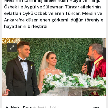
Mersin'in tanınmış ailelerinden Hülya ve Tanju
Özbek ile Aygül ve Süleyman Tüncar ailelerinin
evlatları Öykü Özbek ve Eren Tüncar, Mersin ve
Ankara'da düzenlenen görkemli düğün töreniyle
hayatlarını birleştirdi.
Erkek
|
Kadın
(Haberi Sesli Oku)