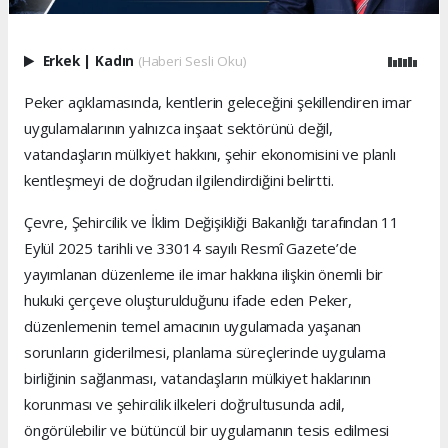
Erkek
|
Kadın
(Haberi Sesli Oku)
Peker açıklamasında, kentlerin geleceğini şekillendiren imar
uygulamalarının yalnızca inşaat sektörünü değil,
vatandaşların mülkiyet hakkını, şehir ekonomisini ve planlı
kentleşmeyi de doğrudan ilgilendirdiğini belirtti.
Çevre, Şehircilik ve İklim Değişikliği Bakanlığı tarafından 11
Eylül 2025 tarihli ve 33014 sayılı Resmî Gazete’de
yayımlanan düzenleme ile imar hakkına ilişkin önemli bir
hukuki çerçeve oluşturulduğunu ifade eden Peker,
düzenlemenin temel amacının uygulamada yaşanan
sorunların giderilmesi, planlama süreçlerinde uygulama
birliğinin sağlanması, vatandaşların mülkiyet haklarının
korunması ve şehircilik ilkeleri doğrultusunda adil,
öngörülebilir ve bütüncül bir uygulamanın tesis edilmesi