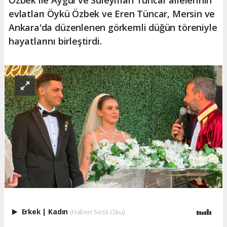
Özbek ile Aygül ve Süleyman Tüncar ailelerinin
evlatları Öykü Özbek ve Eren Tüncar, Mersin ve
Ankara'da düzenlenen görkemli düğün töreniyle
hayatlarını birleştirdi.
Erkek
|
Kadın
(Haberi Sesli Oku)