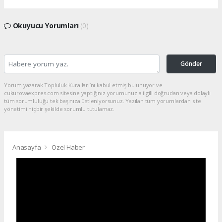
Okuyucu Yorumları
(0)
Gönder
Yorum yazarak Topluluk Kuralları’nı kabul etmiş bulunuyor ve
cukurovaexpres.com sitesine yaptığınız yorumunuzla ilgili doğrudan veya dolaylı
tüm sorumluluğu tek başınıza üstleniyorsunuz. Yazılan tüm yorumlardan site
yönetimi hiçbir şekilde sorumlu tutulamaz.
Anasayfa
Özel Haber