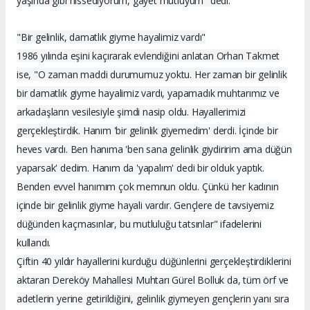
yaşında gibi hissediyorum, gayet mutluyum" dedi.
"Bir gelinlik, damatlık giyme hayalimiz vardı"
1986 yılında eşini kaçırarak evlendiğini anlatan Orhan Takmet
ise, "O zaman maddi durumumuz yoktu. Her zaman bir gelinlik
bir damatlık giyme hayalimiz vardı, yapamadık muhtarımız ve
arkadaşların vesilesiyle şimdi nasip oldu. Hayallerimizi
gerçekleştirdik. Hanım 'bir gelinlik giyemedim' derdi. İçinde bir
heves vardı. Ben hanıma 'ben sana gelinlik giydiririm ama düğün
yaparsak' dedim. Hanım da 'yapalım' dedi bir olduk yaptık.
Benden evvel hanımım çok memnun oldu. Çünkü her kadının
içinde bir gelinlik giyme hayali vardır. Gençlere de tavsiyemiz
düğünden kaçmasınlar, bu mutluluğu tatsınlar" ifadelerini
kullandı.
Çiftin 40 yıldır hayallerini kurduğu düğünlerini gerçekleştirdiklerini
aktaran Dereköy Mahallesi Muhtarı Gürel Bolluk da, tüm örf ve
adetlerin yerine getirildiğini, gelinlik giymeyen gençlerin yanı sıra