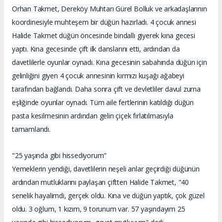
Orhan Takmet, Dereköy Muhtarı Gürel Bolluk ve arkadaşlarının
koordinesiyle muhteşem bir düğün hazırladı. 4 çocuk annesi
Halide Takmet düğün öncesinde bindallı giyerek kına gecesi
yaptı. Kına gecesinde çift ilk danslarını etti, ardından da
davetlilerle oyunlar oynadı. Kına gecesinin sabahında düğün için
gelinliğini giyen 4 çocuk annesinin kırmızı kuşağı ağabeyi
tarafından bağlandı. Daha sonra çift ve devletliler davul zurna
eşliğinde oyunlar oynadı. Tüm aile fertlerinin katıldığı düğün
pasta kesilmesinin ardından gelin çiçek fırlatılmasıyla
tamamlandı.
"25 yaşında gibi hissediyorum"
Yemeklerin yendiği, davetlilerin neşeli anlar geçirdiği düğünün
ardından mutluklarını paylaşan çiftten Halide Takmet, "40
senelik hayalimdi, gerçek oldu. Kına ve düğün yaptık, çok güzel
oldu. 3 oğlum, 1 kızım, 9 torunum var. 57 yaşındayım 25