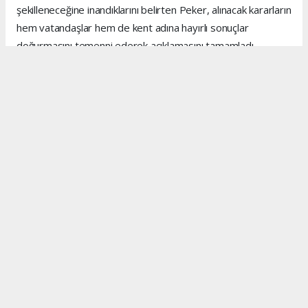
şekilleneceğine inandıklarını belirten Peker, alınacak kararların
hem vatandaşlar hem de kent adına hayırlı sonuçlar
doğurmasını temenni ederek açıklamasını tamamladı.
Anadolu Ajansı (AA), İhlas Haber Ajansı (İHA), Demirören
Haber Ajansı (DHA) ve diğer ajanslar tarafından eklenen
tüm haberler, sitemizin editörlerinin müdahalesi olmadan
ajans kanallarından çekilmektedir. Bu haberlerde yer alan
hukuki muhataplar haberi geçen ajanslar olup sitemizin hiç
bir editörü sorumlu tutulamaz...
#kenan peker
#mersin inşaat
#mersin
#inşaat