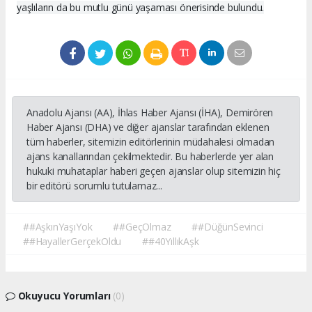
yaşlıların da bu mutlu günü yaşaması önerisinde bulundu.
Anadolu Ajansı (AA), İhlas Haber Ajansı (İHA), Demirören
Haber Ajansı (DHA) ve diğer ajanslar tarafından eklenen
tüm haberler, sitemizin editörlerinin müdahalesi olmadan
ajans kanallarından çekilmektedir. Bu haberlerde yer alan
hukuki muhataplar haberi geçen ajanslar olup sitemizin hiç
bir editörü sorumlu tutulamaz...
##AşkınYaşıYok
##GeçOlmaz
##DüğünSevinci
##HayallerGerçekOldu
##40YıllıkAşk
Okuyucu Yorumları
(0)