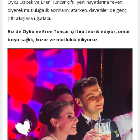
Öykü Özbek ve Eren Tüncar çifti, yeni hayatlarına "evet"
diyerek mutluluğa ilk adımlarını atarken, davetliler de genç
çifti alkışlarla uğurladı.
Biz de Öykü ve Eren Tüncar çiftini tebrik ediyor, ömür
boyu sağlık, huzur ve mutluluk diliyoruz.