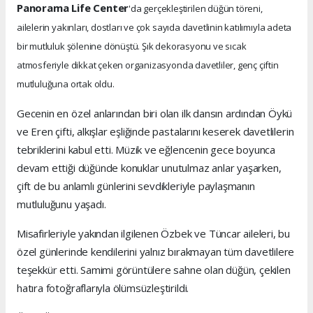
Panorama Life Center
'da gerçekleştirilen düğün töreni,
ailelerin yakınları, dostları ve çok sayıda davetlinin katılımıyla adeta
bir mutluluk şölenine dönüştü. Şık dekorasyonu ve sıcak
atmosferiyle dikkat çeken organizasyonda davetliler, genç çiftin
mutluluğuna ortak oldu.
Gecenin en özel anlarından biri olan ilk dansın ardından Öykü
ve Eren çifti, alkışlar eşliğinde pastalarını keserek davetlilerin
tebriklerini kabul etti. Müzik ve eğlencenin gece boyunca
devam ettiği düğünde konuklar unutulmaz anlar yaşarken,
çift de bu anlamlı günlerini sevdikleriyle paylaşmanın
mutluluğunu yaşadı.
Misafirleriyle yakından ilgilenen Özbek ve Tüncar aileleri, bu
özel günlerinde kendilerini yalnız bırakmayan tüm davetlilere
teşekkür etti. Samimi görüntülere sahne olan düğün, çekilen
hatıra fotoğraflarıyla ölümsüzleştirildi.