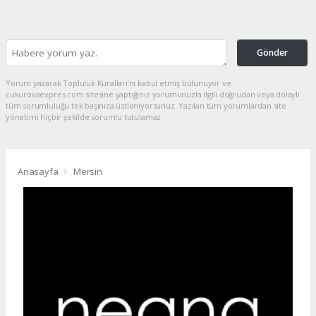
Gönder
Yorum yazarak Topluluk Kuralları’nı kabul etmiş bulunuyor ve
cukurovaexpres.com sitesine yaptığınız yorumunuzla ilgili doğrudan veya dolaylı
tüm sorumluluğu tek başınıza üstleniyorsunuz. Yazılan tüm yorumlardan site
yönetimi hiçbir şekilde sorumlu tutulamaz.
Anasayfa
Mersin