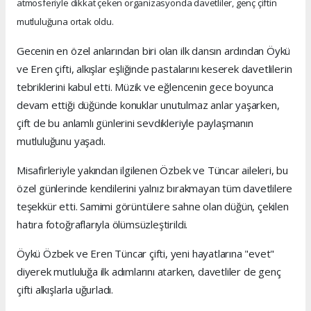
atmosferiyle dikkat çeken organizasyonda davetliler, genç çiftin
mutluluğuna ortak oldu.
Gecenin en özel anlarından biri olan ilk dansın ardından Öykü
ve Eren çifti, alkışlar eşliğinde pastalarını keserek davetlilerin
tebriklerini kabul etti. Müzik ve eğlencenin gece boyunca
devam ettiği düğünde konuklar unutulmaz anlar yaşarken,
çift de bu anlamlı günlerini sevdikleriyle paylaşmanın
mutluluğunu yaşadı.
Misafirleriyle yakından ilgilenen Özbek ve Tüncar aileleri, bu
özel günlerinde kendilerini yalnız bırakmayan tüm davetlilere
teşekkür etti. Samimi görüntülere sahne olan düğün, çekilen
hatıra fotoğraflarıyla ölümsüzleştirildi.
Öykü Özbek ve Eren Tüncar çifti, yeni hayatlarına "evet"
diyerek mutluluğa ilk adımlarını atarken, davetliler de genç
çifti alkışlarla uğurladı.