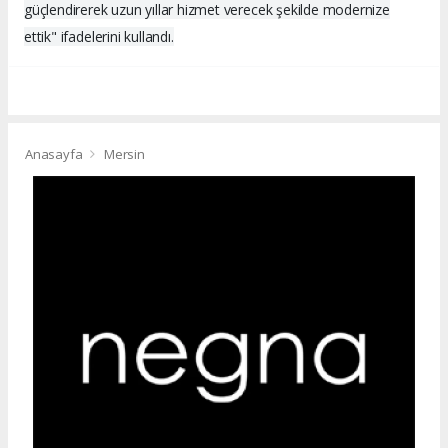
güçlendirerek uzun yıllar hizmet verecek şekilde modernize
ettik" ifadelerini kullandı.
Anasayfa
Mersin