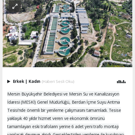
Erkek
|
Kadın
(Haberi Sesli Oku)
Mersin Büyükşehir Belediyesi ve Mersin Su ve Kanalizasyon
İdaresi (MESKİ) Genel Müdürlüğü, Berdan İçme Suyu Arıtma
Tesisi’nde önemli bir yenileme çalışmasını tamamladı. Tesise
yaklaşık 40 yıldır hizmet veren ve ekonomik ömrünü
tamamlayan eski trafoların yerine 6 adet yeni trafo montajı
yapılarak devreye alındı. Gerçekleştirilen yenileme ile kurulması