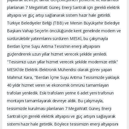
planlanan 7 MegaWatt Güneş Enerji Santrali için gerekli elektrik
altyapısı ve güç artışı sağlanarak sistem hazır hale getirildi.
Türkiye Belediyeler Birliği (TBB) ve Mersin Büyükşehir Belediye
Başkanı Vahap Seçer’in öncülüğünde kent genelinde modern ve
sürdürülebilir yatırımlarını sürdüren MESKİ, bu çalışmayla
Berdan İçme Suyu Arıtma Tesisi’nin enerji altyapısını
güçlendirerek uzun yıllar hizmet verecek şekilde yeniledi.
"Tesisimizi uzun yıllar hizmet verecek şekilde modernize ettik"
MESKİ’de Elektrik-Elektronik Mühendisi olarak görev yapan
Mahmut Kara, "Berdan İçme Suyu Arıtma Tesisimizde yaklaşık
40 yıldır hizmet veren ve ekonomik ömrünü tamamlayan
trafoları yeniledik. Eski trafoların yerine 6 adet yeni trafonun
montajını tamamlayarak devreye aldık. Bu çalışmayla,
tesisimizde kurulması planlanan 7 MegaWatt Güneş Enerji
Santrali için gerekli elektrik altyapısı ve güç artışını sağlayarak
sistemi hazır hale getirdik. Böylece tesisimizin enerji altyapısını