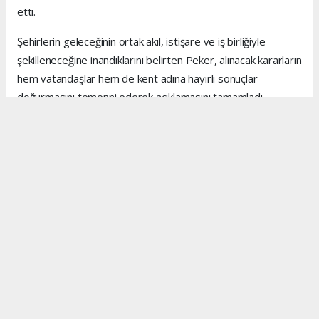
etti.
Şehirlerin geleceğinin ortak akıl, istişare ve iş birliğiyle
şekilleneceğine inandıklarını belirten Peker, alınacak kararların
hem vatandaşlar hem de kent adına hayırlı sonuçlar
doğurmasını temenni ederek açıklamasını tamamladı.
Anadolu Ajansı (AA), İhlas Haber Ajansı (İHA), Demirören
Haber Ajansı (DHA) ve diğer ajanslar tarafından eklenen
tüm haberler, sitemizin editörlerinin müdahalesi olmadan
ajans kanallarından çekilmektedir. Bu haberlerde yer alan
hukuki muhataplar haberi geçen ajanslar olup sitemizin hiç
bir editörü sorumlu tutulamaz...