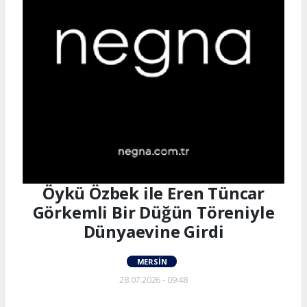
Öykü Özbek ile Eren Tüncar
Görkemli Bir Düğün Töreniyle
Dünyaevine Girdi
MERSIN
28.07.2026 - 09:48