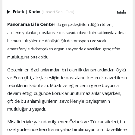
Erkek
|
Kadın
(Haberi Sesli Oku)
Panorama Life Center
'da gerçekleştirilen düğün töreni,
ailelerin yakınları, dostları ve çok sayıda davetlinin katılımıyla adeta
bir mutluluk şölenine dönüştü. Şık dekorasyonu ve sıcak
atmosferiyle dikkat çeken organizasyonda davetliler, genç çiftin
mutluluğuna ortak oldu.
Gecenin en özel anlarından biri olan ilk dansın ardından Öykü
ve Eren çifti, alkışlar eşliğinde pastalarını keserek davetlilerin
tebriklerini kabul etti. Müzik ve eğlencenin gece boyunca
devam ettiği düğünde konuklar unutulmaz anlar yaşarken,
çift de bu anlamlı günlerini sevdikleriyle paylaşmanın
mutluluğunu yaşadı.
Misafirleriyle yakından ilgilenen Özbek ve Tüncar aileleri, bu
özel günlerinde kendilerini yalnız bırakmayan tüm davetlilere