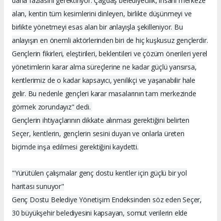
daha fazlasını gerektiriyor. Çağdaş belediyecilik, insanı merkeze
alan, kentin tüm kesimlerini dinleyen, birlikte düşünmeyi ve
birlikte yönetmeyi esas alan bir anlayışla şekilleniyor. Bu
anlayışın en önemli aktörlerinden biri de hiç kuşkusuz gençlerdir.
Gençlerin fikirleri, eleştirileri, beklentileri ve çözüm önerileri yerel
yönetimlerin karar alma süreçlerine ne kadar güçlü yansırsa,
kentlerimiz de o kadar kapsayıcı, yenilikçi ve yaşanabilir hale
gelir. Bu nedenle gençleri karar masalarının tam merkezinde
görmek zorundayız" dedi.
Gençlerin ihtiyaçlarının dikkate alınması gerektiğini belirten
Seçer, kentlerin, gençlerin sesini duyan ve onlarla üreten
biçimde inşa edilmesi gerektiğini kaydetti.
"Yürütülen çalışmalar genç dostu kentler için güçlü bir yol
haritası sunuyor"
Genç Dostu Belediye Yönetişim Endeksinden söz eden Seçer,
30 büyükşehir belediyesini kapsayan, somut verilerin elde