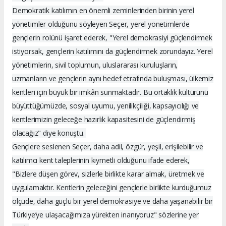
Demokratik katılımın en önemli zeminlerinden birinin yerel
yönetimler olduğunu söyleyen Seçer, yerel yönetimlerde
gençlerin rolünü işaret ederek, "Yerel demokrasiyi güçlendirmek
istiyorsak, gençlerin katılımını da güçlendirmek zorundayız. Yerel
yönetimlerin, sivil toplumun, uluslararası kuruluşların,
uzmanların ve gençlerin aynı hedef etrafında buluşması, ülkemiz
kentleri için büyük bir imkân sunmaktadır. Bu ortaklık kültürünü
büyüttüğümüzde, sosyal uyumu, yenilikçiliği, kapsayıcılığı ve
kentlerimizin geleceğe hazırlık kapasitesini de güçlendirmiş
olacağız" diye konuştu.
Gençlere seslenen Seçer, daha adil, özgür, yeşil, erişilebilir ve
katılımcı kent taleplerinin kıymetli olduğunu ifade ederek,
"Bizlere düşen görev, sizlerle birlikte karar almak, üretmek ve
uygulamaktır. Kentlerin geleceğini gençlerle birlikte kurduğumuz
ölçüde, daha güçlü bir yerel demokrasiye ve daha yaşanabilir bir
Türkiye’ye ulaşacağımıza yürekten inanıyoruz" sözlerine yer