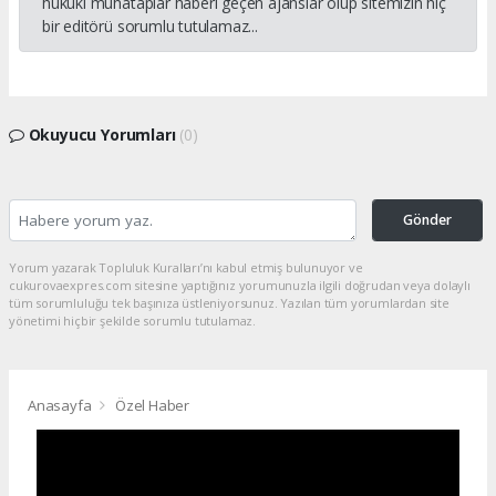
hukuki muhataplar haberi geçen ajanslar olup sitemizin hiç
bir editörü sorumlu tutulamaz...
Okuyucu Yorumları
(0)
Gönder
Yorum yazarak Topluluk Kuralları’nı kabul etmiş bulunuyor ve
cukurovaexpres.com sitesine yaptığınız yorumunuzla ilgili doğrudan veya dolaylı
tüm sorumluluğu tek başınıza üstleniyorsunuz. Yazılan tüm yorumlardan site
yönetimi hiçbir şekilde sorumlu tutulamaz.
Anasayfa
Özel Haber