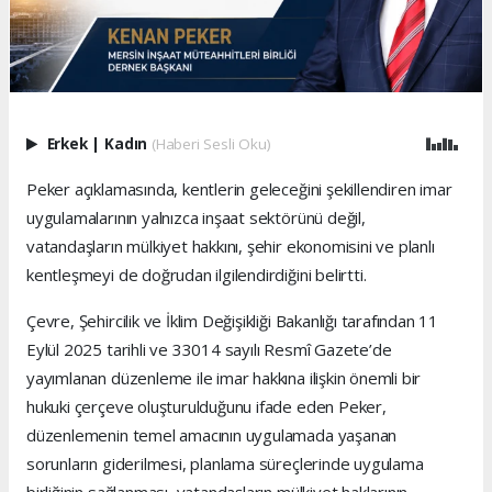
Erkek
|
Kadın
(Haberi Sesli Oku)
Peker açıklamasında, kentlerin geleceğini şekillendiren imar
uygulamalarının yalnızca inşaat sektörünü değil,
vatandaşların mülkiyet hakkını, şehir ekonomisini ve planlı
kentleşmeyi de doğrudan ilgilendirdiğini belirtti.
Çevre, Şehircilik ve İklim Değişikliği Bakanlığı tarafından 11
Eylül 2025 tarihli ve 33014 sayılı Resmî Gazete’de
yayımlanan düzenleme ile imar hakkına ilişkin önemli bir
hukuki çerçeve oluşturulduğunu ifade eden Peker,
düzenlemenin temel amacının uygulamada yaşanan
sorunların giderilmesi, planlama süreçlerinde uygulama
birliğinin sağlanması, vatandaşların mülkiyet haklarının