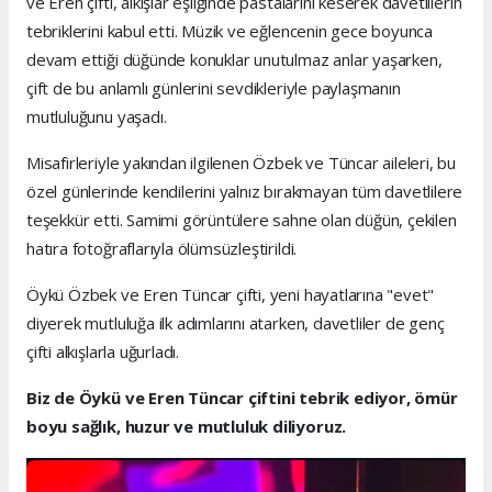
ve Eren çifti, alkışlar eşliğinde pastalarını keserek davetlilerin
tebriklerini kabul etti. Müzik ve eğlencenin gece boyunca
devam ettiği düğünde konuklar unutulmaz anlar yaşarken,
çift de bu anlamlı günlerini sevdikleriyle paylaşmanın
mutluluğunu yaşadı.
Misafirleriyle yakından ilgilenen Özbek ve Tüncar aileleri, bu
özel günlerinde kendilerini yalnız bırakmayan tüm davetlilere
teşekkür etti. Samimi görüntülere sahne olan düğün, çekilen
hatıra fotoğraflarıyla ölümsüzleştirildi.
Öykü Özbek ve Eren Tüncar çifti, yeni hayatlarına "evet"
diyerek mutluluğa ilk adımlarını atarken, davetliler de genç
çifti alkışlarla uğurladı.
Biz de Öykü ve Eren Tüncar çiftini tebrik ediyor, ömür
boyu sağlık, huzur ve mutluluk diliyoruz.