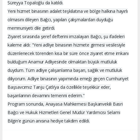
Süreyya Topaloğlu da katıldı.
Yeni hizmet binasının adalet teşkilatına ve bölge halkına hayırlı
olmasını dileyen Bağcı, yapılan çalışmalardan duyduğu
memnuniyeti dile getirdi.
Ziyaret sırasında şeref defterini imzalayan Bağcı, şu ifadeleri
kaleme aldı: "Yeni adliye binasının hizmete girmesi vesilesiyle
düzenlenecek törenden kısa bir süre önce ziyaret etme imkanı
bulduğum Anamur Adliyesinde olmaktan büyük mutluluk
duydum. Tüm adliye çalışanlarına başarı, sağlık ve mutluluk
diliyorum. Adliye binasının yapımında emeği geçen Cumhuriyet
Başsavcımız Tanju Çatlı’ya da özellikle teşekkür eder,
başarılarının devamını temenni ederim."
Program sonunda, Anayasa Mahkemesi Başkanvekili Basri
Bağcı ve Hukuk Hizmetleri Genel Müdür Yardımcısı Selami
Bilgin’e günün anısına hediye takdim edildi.