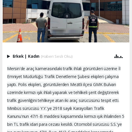
Erkek
|
Kadın
(Haberi Sesli Oku)
Mersin'de araç kamerasındaki trafik ihlali görüntüleri üzerine İl
Emniyet Müdürlüğü Trafik Denetleme Şubesi ekipleri çalışma
yaptı. Polis ekipleri, görüntülerden Mezitli ilçesi GMK Bulvarı
üzerinde kırmızı ışık ihlali yaparak ve tehlikeli şerit değiştirerek
trafik güvenliğini tehlikeye atan iki araç sürücüsünü tespit etti.
Minibüs sürücüsü Y.Y.'ye 2918 sayılı Karayolları Trafik
Kanunu'nun 47/1-B maddesi kapsamında kırmızı ışık ihlalinden 5
bin TL trafik idari para cezası kesildi. Otomobil sürücüsü S.S.'ye