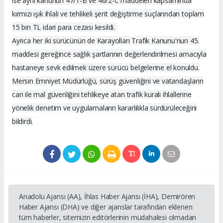
ise aynı kanunun 47/1-B ve 46/2-C maddeleri kapsamında
kırmızı ışık ihlali ve tehlikeli şerit değiştirme suçlarından toplam
15 bin TL idari para cezası kesildi.
Ayrıca her iki sürücünün de Karayolları Trafik Kanunu'nun 45.
maddesi gereğince sağlık şartlarının değerlendirilmesi amacıyla
hastaneye sevk edilmek üzere sürücü belgelerine el konuldu.
Mersin Emniyet Müdürlüğü, sürüş güvenliğini ve vatandaşların
can ile mal güvenliğini tehlikeye atan trafik kuralı ihlallerine
yönelik denetim ve uygulamaların kararlılıkla sürdürüleceğini
bildirdi.
Anadolu Ajansı (AA), İhlas Haber Ajansı (İHA), Demirören
Haber Ajansı (DHA) ve diğer ajanslar tarafından eklenen
tüm haberler, sitemizin editörlerinin müdahalesi olmadan