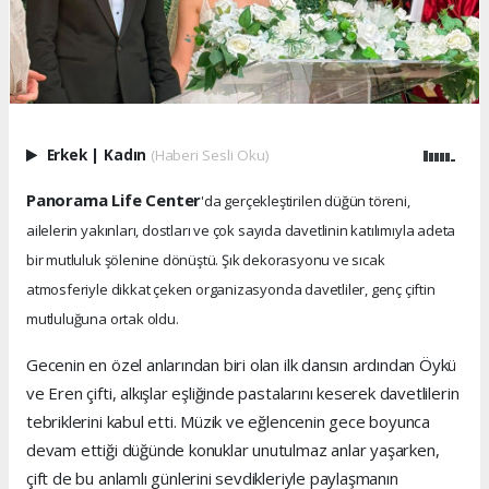
Erkek
|
Kadın
(Haberi Sesli Oku)
Panorama Life Center
'da gerçekleştirilen düğün töreni,
ailelerin yakınları, dostları ve çok sayıda davetlinin katılımıyla adeta
bir mutluluk şölenine dönüştü. Şık dekorasyonu ve sıcak
atmosferiyle dikkat çeken organizasyonda davetliler, genç çiftin
mutluluğuna ortak oldu.
Gecenin en özel anlarından biri olan ilk dansın ardından Öykü
ve Eren çifti, alkışlar eşliğinde pastalarını keserek davetlilerin
tebriklerini kabul etti. Müzik ve eğlencenin gece boyunca
devam ettiği düğünde konuklar unutulmaz anlar yaşarken,
çift de bu anlamlı günlerini sevdikleriyle paylaşmanın