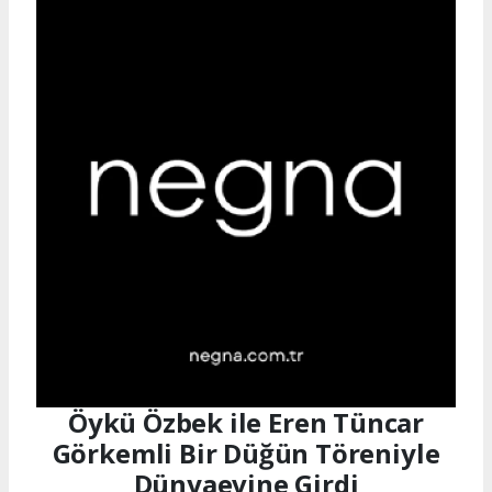
Öykü Özbek ile Eren Tüncar
Görkemli Bir Düğün Töreniyle
Dünyaevine Girdi