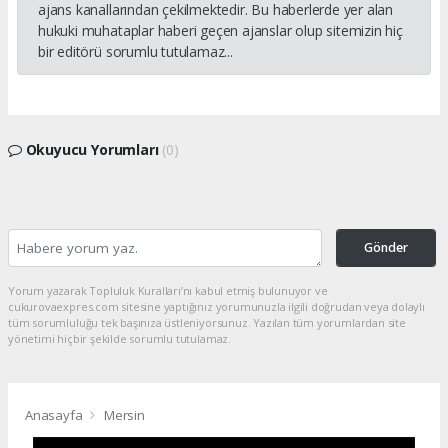
ajans kanallarından çekilmektedir. Bu haberlerde yer alan
hukuki muhataplar haberi geçen ajanslar olup sitemizin hiç
bir editörü sorumlu tutulamaz...
Okuyucu Yorumları
(0)
Gönder
Yorum yazarak Topluluk Kuralları’nı kabul etmiş bulunuyor ve
cukurovaexpres.com sitesine yaptığınız yorumunuzla ilgili doğrudan veya dolaylı
tüm sorumluluğu tek başınıza üstleniyorsunuz. Yazılan tüm yorumlardan site
yönetimi hiçbir şekilde sorumlu tutulamaz.
Anasayfa
Mersin