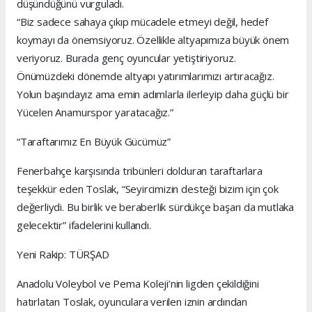
düşündüğünü vurguladı.
“Biz sadece sahaya çıkıp mücadele etmeyi değil, hedef
koymayı da önemsiyoruz. Özellikle altyapımıza büyük önem
veriyoruz. Burada genç oyuncular yetiştiriyoruz.
Önümüzdeki dönemde altyapı yatırımlarımızı artıracağız.
Yolun başındayız ama emin adımlarla ilerleyip daha güçlü bir
Yücelen Anamurspor yaratacağız.”
“Taraftarımız En Büyük Gücümüz”
Fenerbahçe karşısında tribünleri dolduran taraftarlara
teşekkür eden Toslak, “Seyircimizin desteği bizim için çok
değerliydi. Bu birlik ve beraberlik sürdükçe başarı da mutlaka
gelecektir” ifadelerini kullandı.
Yeni Rakip: TÜRŞAD
Anadolu Voleybol ve Pema Koleji’nin ligden çekildiğini
hatırlatan Toslak, oyunculara verilen iznin ardından