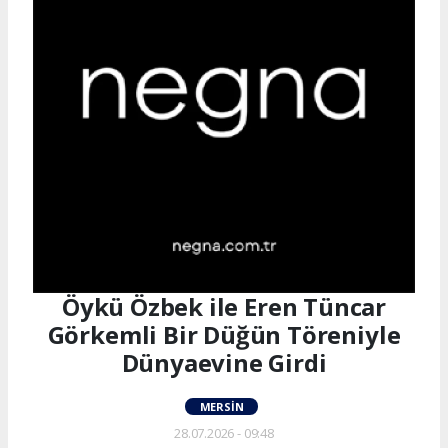
Öykü Özbek ile Eren Tüncar
Görkemli Bir Düğün Töreniyle
Dünyaevine Girdi
MERSIN
28.07.2026 - 09:48