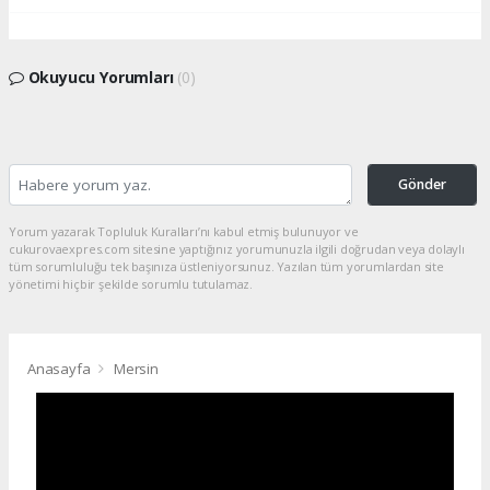
Okuyucu Yorumları
(0)
Gönder
Yorum yazarak Topluluk Kuralları’nı kabul etmiş bulunuyor ve
cukurovaexpres.com sitesine yaptığınız yorumunuzla ilgili doğrudan veya dolaylı
tüm sorumluluğu tek başınıza üstleniyorsunuz. Yazılan tüm yorumlardan site
yönetimi hiçbir şekilde sorumlu tutulamaz.
Anasayfa
Mersin