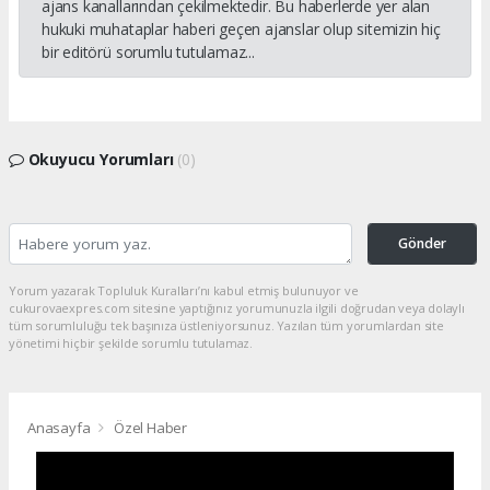
ajans kanallarından çekilmektedir. Bu haberlerde yer alan
hukuki muhataplar haberi geçen ajanslar olup sitemizin hiç
bir editörü sorumlu tutulamaz...
Okuyucu Yorumları
(0)
Gönder
Yorum yazarak Topluluk Kuralları’nı kabul etmiş bulunuyor ve
cukurovaexpres.com sitesine yaptığınız yorumunuzla ilgili doğrudan veya dolaylı
tüm sorumluluğu tek başınıza üstleniyorsunuz. Yazılan tüm yorumlardan site
yönetimi hiçbir şekilde sorumlu tutulamaz.
Anasayfa
Özel Haber