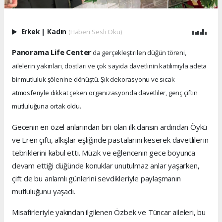
Erkek
|
Kadın
(Haberi Sesli Oku)
Panorama Life Center
'da gerçekleştirilen düğün töreni,
ailelerin yakınları, dostları ve çok sayıda davetlinin katılımıyla adeta
bir mutluluk şölenine dönüştü. Şık dekorasyonu ve sıcak
atmosferiyle dikkat çeken organizasyonda davetliler, genç çiftin
mutluluğuna ortak oldu.
Gecenin en özel anlarından biri olan ilk dansın ardından Öykü
ve Eren çifti, alkışlar eşliğinde pastalarını keserek davetlilerin
tebriklerini kabul etti. Müzik ve eğlencenin gece boyunca
devam ettiği düğünde konuklar unutulmaz anlar yaşarken,
çift de bu anlamlı günlerini sevdikleriyle paylaşmanın
mutluluğunu yaşadı.
Misafirleriyle yakından ilgilenen Özbek ve Tüncar aileleri, bu