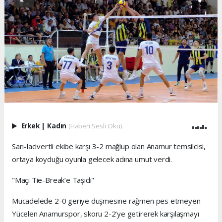
Erkek
|
Kadın
(Haberi Sesli Oku)
Sarı-lacivertli ekibe karşı 3-2 mağlup olan Anamur temsilcisi,
ortaya koyduğu oyunla gelecek adına umut verdi.
"Maçı Tie-Break’e Taşıdı"
Mücadelede 2-0 geriye düşmesine rağmen pes etmeyen
Yücelen Anamurspor, skoru 2-2’ye getirerek karşılaşmayı