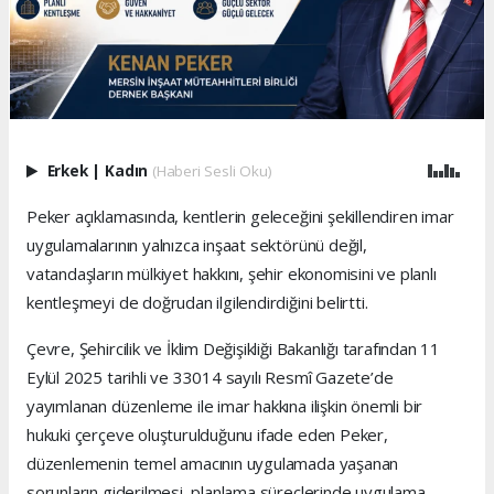
Erkek
|
Kadın
(Haberi Sesli Oku)
Peker açıklamasında, kentlerin geleceğini şekillendiren imar
uygulamalarının yalnızca inşaat sektörünü değil,
vatandaşların mülkiyet hakkını, şehir ekonomisini ve planlı
kentleşmeyi de doğrudan ilgilendirdiğini belirtti.
Çevre, Şehircilik ve İklim Değişikliği Bakanlığı tarafından 11
Eylül 2025 tarihli ve 33014 sayılı Resmî Gazete’de
yayımlanan düzenleme ile imar hakkına ilişkin önemli bir
hukuki çerçeve oluşturulduğunu ifade eden Peker,
düzenlemenin temel amacının uygulamada yaşanan
sorunların giderilmesi, planlama süreçlerinde uygulama