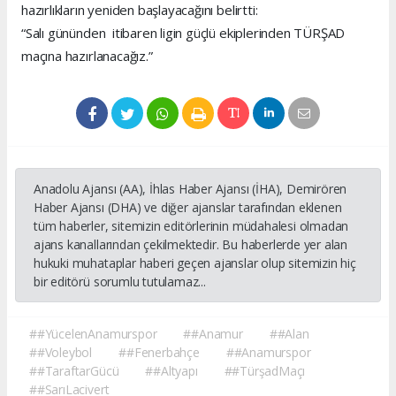
hazırlıkların yeniden başlayacağını belirtti:
“Salı gününden itibaren ligin güçlü ekiplerinden TÜRŞAD
maçına hazırlanacağız.”
Anadolu Ajansı (AA), İhlas Haber Ajansı (İHA), Demirören
Haber Ajansı (DHA) ve diğer ajanslar tarafından eklenen
tüm haberler, sitemizin editörlerinin müdahalesi olmadan
ajans kanallarından çekilmektedir. Bu haberlerde yer alan
hukuki muhataplar haberi geçen ajanslar olup sitemizin hiç
bir editörü sorumlu tutulamaz...
##YücelenAnamurspor
##Anamur
##Alan
##Voleybol
##Fenerbahçe
##Anamurspor
##TaraftarGücü
##Altyapı
##TürşadMaçı
##SarıLacivert