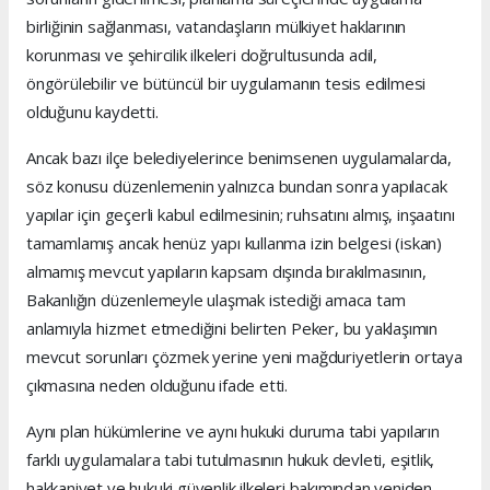
birliğinin sağlanması, vatandaşların mülkiyet haklarının
korunması ve şehircilik ilkeleri doğrultusunda adil,
öngörülebilir ve bütüncül bir uygulamanın tesis edilmesi
olduğunu kaydetti.
Ancak bazı ilçe belediyelerince benimsenen uygulamalarda,
söz konusu düzenlemenin yalnızca bundan sonra yapılacak
yapılar için geçerli kabul edilmesinin; ruhsatını almış, inşaatını
tamamlamış ancak henüz yapı kullanma izin belgesi (iskan)
almamış mevcut yapıların kapsam dışında bırakılmasının,
Bakanlığın düzenlemeyle ulaşmak istediği amaca tam
anlamıyla hizmet etmediğini belirten Peker, bu yaklaşımın
mevcut sorunları çözmek yerine yeni mağduriyetlerin ortaya
çıkmasına neden olduğunu ifade etti.
Aynı plan hükümlerine ve aynı hukuki duruma tabi yapıların
farklı uygulamalara tabi tutulmasının hukuk devleti, eşitlik,
hakkaniyet ve hukuki güvenlik ilkeleri bakımından yeniden