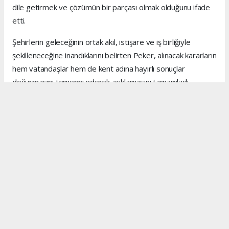
dile getirmek ve çözümün bir parçası olmak olduğunu ifade
etti.
Şehirlerin geleceğinin ortak akıl, istişare ve iş birliğiyle
şekilleneceğine inandıklarını belirten Peker, alınacak kararların
hem vatandaşlar hem de kent adına hayırlı sonuçlar
doğurmasını temenni ederek açıklamasını tamamladı.
Anadolu Ajansı (AA), İhlas Haber Ajansı (İHA), Demirören
Haber Ajansı (DHA) ve diğer ajanslar tarafından eklenen
tüm haberler, sitemizin editörlerinin müdahalesi olmadan
ajans kanallarından çekilmektedir. Bu haberlerde yer alan
hukuki muhataplar haberi geçen ajanslar olup sitemizin hiç
bir editörü sorumlu tutulamaz...