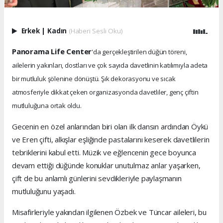
Erkek
|
Kadın
(Haberi Sesli Oku)
Panorama Life Center
'da gerçekleştirilen düğün töreni,
ailelerin yakınları, dostları ve çok sayıda davetlinin katılımıyla adeta
bir mutluluk şölenine dönüştü. Şık dekorasyonu ve sıcak
atmosferiyle dikkat çeken organizasyonda davetliler, genç çiftin
mutluluğuna ortak oldu.
Gecenin en özel anlarından biri olan ilk dansın ardından Öykü
ve Eren çifti, alkışlar eşliğinde pastalarını keserek davetlilerin
tebriklerini kabul etti. Müzik ve eğlencenin gece boyunca
devam ettiği düğünde konuklar unutulmaz anlar yaşarken,
çift de bu anlamlı günlerini sevdikleriyle paylaşmanın
mutluluğunu yaşadı.
Misafirleriyle yakından ilgilenen Özbek ve Tüncar aileleri, bu