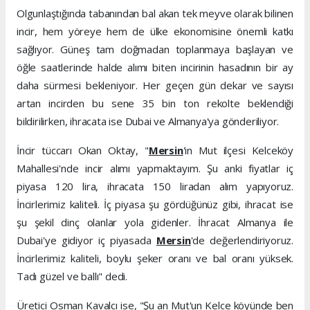
Olgunlaştığında tabanından bal akan tek meyve olarak bilinen
incir, hem yöreye hem de ülke ekonomisine önemli katkı
sağlıyor. Güneş tam doğmadan toplanmaya başlayan ve
öğle saatlerinde halde alımı biten incirinin hasadının bir ay
daha sürmesi bekleniyoır. Her geçen gün dekar ve sayısı
artan incirden bu sene 35 bin ton rekolte beklendiği
bildirilirken, ihracata ise Dubai ve Almanya'ya gönderiliyor.
İncir tüccarı Okan Oktay, "
Mersin
'in Mut ilçesi Kelceköy
Mahallesi'nde incir alımı yapmaktayım. Şu anki fiyatlar iç
piyasa 120 lira, ihracata 150 liradan alım yapıyoruz.
İncirlerimiz kaliteli. İç piyasa şu gördüğünüz gibi, ihracat ise
şu şekil dinç olanlar yola gidenler. İhracat Almanya ile
Dubai'ye gidiyor iç piyasada
Mersin
'de değerlendiriyoruz.
İncirlerimiz kaliteli, boylu şeker oranı ve bal oranı yüksek.
Tadı güzel ve ballı" dedi.
Üretici Osman Kavalcı ise, "Şu an Mut'un Kelce köyünde ben