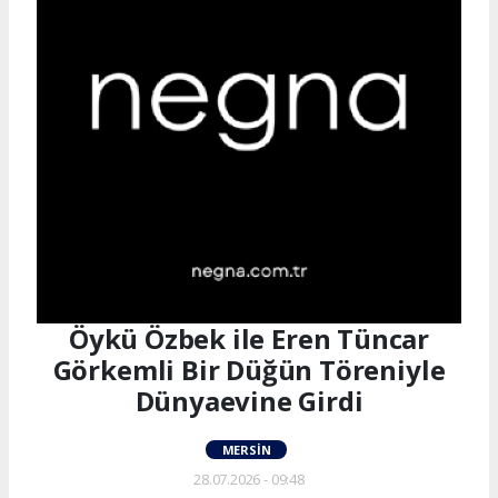
Öykü Özbek ile Eren Tüncar
Görkemli Bir Düğün Töreniyle
Dünyaevine Girdi
MERSIN
28.07.2026 - 09:48