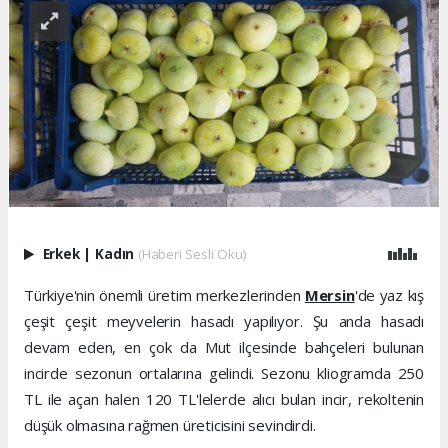
Erkek
|
Kadın
(Haberi Sesli Oku)
Türkiye'nin önemli üretim merkezlerinden
Mersin
'de yaz kış
çeşit çeşit meyvelerin hasadı yapılıyor. Şu anda hasadı
devam eden, en çok da Mut ilçesinde bahçeleri bulunan
incirde sezonun ortalarına gelindi. Sezonu kliogramda 250
TL ile açan halen 120 TL'lelerde alıcı bulan incir, rekoltenin
düşük olmasına rağmen üreticisini sevindirdi.