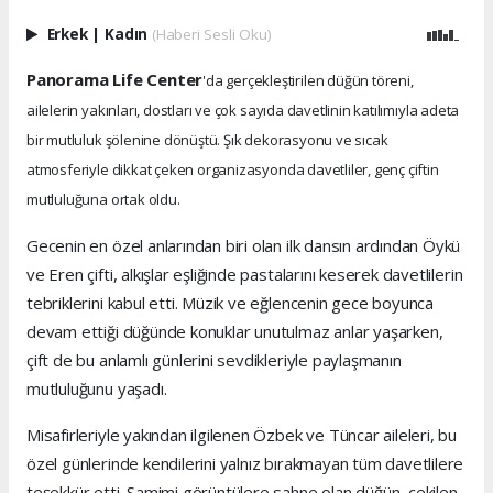
Erkek
|
Kadın
(Haberi Sesli Oku)
Panorama Life Center
'da gerçekleştirilen düğün töreni,
ailelerin yakınları, dostları ve çok sayıda davetlinin katılımıyla adeta
bir mutluluk şölenine dönüştü. Şık dekorasyonu ve sıcak
atmosferiyle dikkat çeken organizasyonda davetliler, genç çiftin
mutluluğuna ortak oldu.
Gecenin en özel anlarından biri olan ilk dansın ardından Öykü
ve Eren çifti, alkışlar eşliğinde pastalarını keserek davetlilerin
tebriklerini kabul etti. Müzik ve eğlencenin gece boyunca
devam ettiği düğünde konuklar unutulmaz anlar yaşarken,
çift de bu anlamlı günlerini sevdikleriyle paylaşmanın
mutluluğunu yaşadı.
Misafirleriyle yakından ilgilenen Özbek ve Tüncar aileleri, bu
özel günlerinde kendilerini yalnız bırakmayan tüm davetlilere
teşekkür etti. Samimi görüntülere sahne olan düğün, çekilen