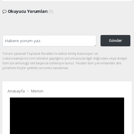
Okuyucu Yorumları
(0)
Gönder
Yorum yazarak Topluluk Kuralları’nı kabul etmiş bulunuyor ve
cukurovaexpres.com sitesine yaptığınız yorumunuzla ilgili doğrudan veya dolaylı
tüm sorumluluğu tek başınıza üstleniyorsunuz. Yazılan tüm yorumlardan site
yönetimi hiçbir şekilde sorumlu tutulamaz.
Anasayfa
Mersin