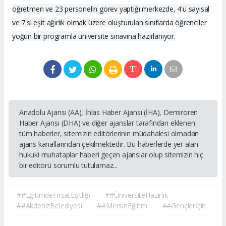
öğretmen ve 23 personelin görev yaptığı merkezde, 4'ü sayısal
ve 7'si eşit ağırlık olmak üzere oluşturulan sınıflarda öğrenciler
yoğun bir programla üniversite sınavına hazırlanıyor.
Anadolu Ajansı (AA), İhlas Haber Ajansı (İHA), Demirören
Haber Ajansı (DHA) ve diğer ajanslar tarafından eklenen
tüm haberler, sitemizin editörlerinin müdahalesi olmadan
ajans kanallarından çekilmektedir. Bu haberlerde yer alan
hukuki muhataplar haberi geçen ajanslar olup sitemizin hiç
bir editörü sorumlu tutulamaz...
##EğitimdeFırsatEşitliği
##ÜniversiteHazırlık
##AkdenizBelediyesi
##MersinEğitim
##Gençlerİçin