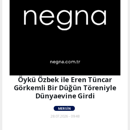
Öykü Özbek ile Eren Tüncar
Görkemli Bir Düğün Töreniyle
Dünyaevine Girdi
MERSIN
28.07.2026 - 09:48