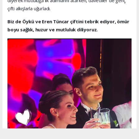
diyerek mutluluğa ilk adımlarını atarken, davetliler de genç
çifti alkışlarla uğurladı.
Biz de Öykü ve Eren Tüncar çiftini tebrik ediyor, ömür
boyu sağlık, huzur ve mutluluk diliyoruz.