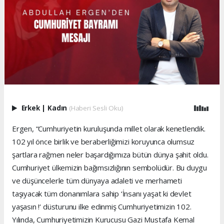
Erkek
|
Kadın
(Haberi Sesli Oku)
Ergen, “Cumhuriyetin kuruluşunda millet olarak kenetlendik.
102 yıl önce birlik ve beraberliğimizi koruyunca olumsuz
şartlara rağmen neler başardığımıza bütün dünya şahit oldu.
Cumhuriyet ülkemizin bağımsızlığının sembolüdür. Bu duygu
ve düşüncelerle tüm dünyaya adaleti ve merhameti
taşıyacak tüm donanımlara sahip ‘İnsanı yaşat ki devlet
yaşasın !‘ düsturunu ilke edinmiş Cumhuriyetimizin 102.
Yılında, Cumhuriyetimizin Kurucusu Gazi Mustafa Kemal