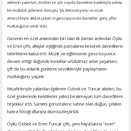
ailelerin yakınları, dostları ve çok sayıda davetlinin katılımıyla adeta
bir mutluluk şölenine dönüştü. Şık dekorasyonu ve sıcak
atmosferiyle dikkat çeken organizasyonda davetliler, genç çiftin
mutluluğuna ortak oldu.
Gecenin en özel anlarından biri olan ilk dansın ardından Öykü
ve Eren çifti, alkışlar eşliğinde pastalarını keserek davetlilerin
tebriklerini kabul etti. Müzik ve eğlencenin gece boyunca
devam ettiği düğünde konuklar unutulmaz anlar yaşarken,
çift de bu anlamlı günlerini sevdikleriyle paylaşmanın
mutluluğunu yaşadı.
Misafirleriyle yakından ilgilenen Özbek ve Tüncar aileleri, bu
özel günlerinde kendilerini yalnız bırakmayan tüm davetlilere
teşekkür etti. Samimi görüntülere sahne olan düğün, çekilen
hatıra fotoğraflarıyla ölümsüzleştirildi.
Öykü Özbek ve Eren Tüncar çifti, yeni hayatlarına "evet"