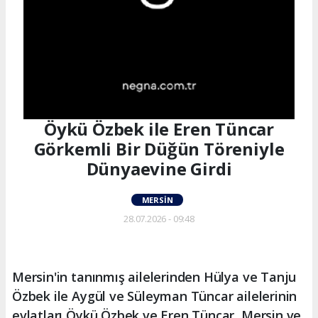
Öykü Özbek ile Eren Tüncar
Görkemli Bir Düğün Töreniyle
Dünyaevine Girdi
MERSIN
28.07.2026 - 09:48
Mersin'in tanınmış ailelerinden Hülya ve Tanju
Özbek ile Aygül ve Süleyman Tüncar ailelerinin
evlatları Öykü Özbek ve Eren Tüncar, Mersin ve