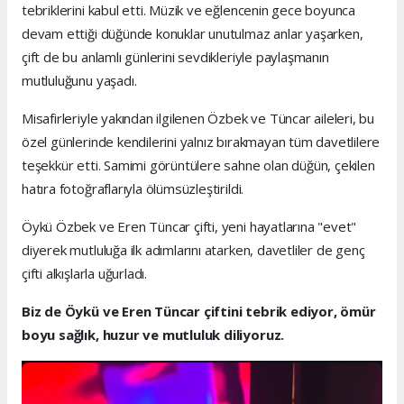
tebriklerini kabul etti. Müzik ve eğlencenin gece boyunca
devam ettiği düğünde konuklar unutulmaz anlar yaşarken,
çift de bu anlamlı günlerini sevdikleriyle paylaşmanın
mutluluğunu yaşadı.
Misafirleriyle yakından ilgilenen Özbek ve Tüncar aileleri, bu
özel günlerinde kendilerini yalnız bırakmayan tüm davetlilere
teşekkür etti. Samimi görüntülere sahne olan düğün, çekilen
hatıra fotoğraflarıyla ölümsüzleştirildi.
Öykü Özbek ve Eren Tüncar çifti, yeni hayatlarına "evet"
diyerek mutluluğa ilk adımlarını atarken, davetliler de genç
çifti alkışlarla uğurladı.
Biz de Öykü ve Eren Tüncar çiftini tebrik ediyor, ömür
boyu sağlık, huzur ve mutluluk diliyoruz.