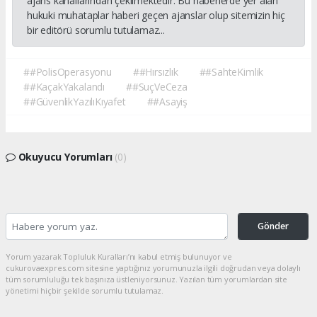
ajans kanallarından çekilmektedir. Bu haberlerde yer alan
hukuki muhataplar haberi geçen ajanslar olup sitemizin hiç
bir editörü sorumlu tutulamaz...
##PolisOperasyonu
##Hırsızlık
##SahteKimlik
##KaçakYakalandı
##SuçVeCeza
##GüvenlikYazılıKıyafet
##Asayiş
Okuyucu Yorumları
(0)
Gönder
Yorum yazarak Topluluk Kuralları’nı kabul etmiş bulunuyor ve
cukurovaexpres.com sitesine yaptığınız yorumunuzla ilgili doğrudan veya dolaylı
tüm sorumluluğu tek başınıza üstleniyorsunuz. Yazılan tüm yorumlardan site
yönetimi hiçbir şekilde sorumlu tutulamaz.