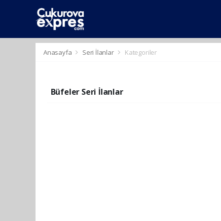
dini
islami
islami
chat
chat
sohbetler
Anasayfa
Seri İlanlar
Kategoriler
Büfeler Seri İlanlar