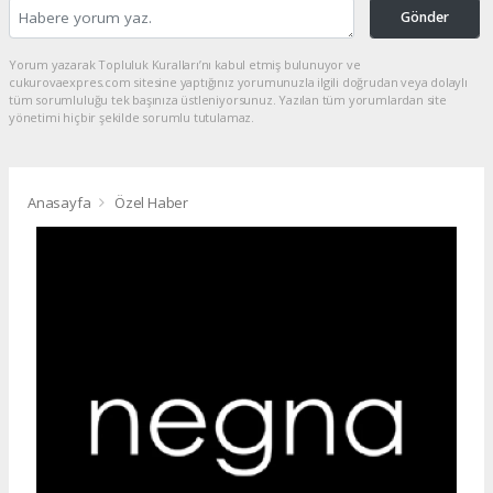
Gönder
Yorum yazarak Topluluk Kuralları’nı kabul etmiş bulunuyor ve
cukurovaexpres.com sitesine yaptığınız yorumunuzla ilgili doğrudan veya dolaylı
tüm sorumluluğu tek başınıza üstleniyorsunuz. Yazılan tüm yorumlardan site
yönetimi hiçbir şekilde sorumlu tutulamaz.
Anasayfa
Özel Haber