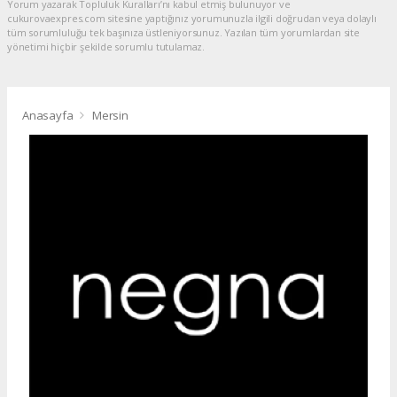
Yorum yazarak Topluluk Kuralları’nı kabul etmiş bulunuyor ve
cukurovaexpres.com sitesine yaptığınız yorumunuzla ilgili doğrudan veya dolaylı
tüm sorumluluğu tek başınıza üstleniyorsunuz. Yazılan tüm yorumlardan site
yönetimi hiçbir şekilde sorumlu tutulamaz.
Anasayfa
Mersin