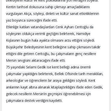
belediyenin kültür ve kent politikalarına yön verdiğini söyledi.
Kentin tarihsel dokusuna sahip çıkmayı amaçladıklarını
vurgulayan Akça, söyleşi, dinleti ve kültür sanat etkinliklerinin
yaz boyunca süreceğini ifade etti.
Etkinliğe katılan vatandaşlardan Cenk Ayhan Ceritoğlu da
söyleşinin oldukça verimli geçtiğini belirterek, Hamidiye
Kışlasının bugün hala ayakta olmasını arzu ettiğini söyledi.
Büyükşehir Belediyesinin kent belleğine sahip çıkmasını takdir
ettiğini dile getiren Ceritoğlu, bu çalışmaların genç nesillere
Mersin sevgisini aktaracağını ifade etti.
75 yaşındaki Selami Gedik ise kent belleği adına önemli
çalışmalar yapıldığını belirterek, Bellek Ofisinde tarih meraklıları,
arkeologlar ve öğrencilerin bir araya geldiğini söyledi. Kent
anılarının kayıt altına alınarak kitaplaştırıldığını ifade eden Gedik,
gelecek nesillerin Mersin’in geçmişini öğrenebilmesi için
çalışmalara destek verdiğini kaydetti.