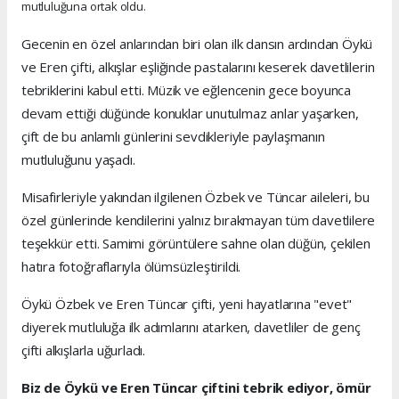
mutluluğuna ortak oldu.
Gecenin en özel anlarından biri olan ilk dansın ardından Öykü
ve Eren çifti, alkışlar eşliğinde pastalarını keserek davetlilerin
tebriklerini kabul etti. Müzik ve eğlencenin gece boyunca
devam ettiği düğünde konuklar unutulmaz anlar yaşarken,
çift de bu anlamlı günlerini sevdikleriyle paylaşmanın
mutluluğunu yaşadı.
Misafirleriyle yakından ilgilenen Özbek ve Tüncar aileleri, bu
özel günlerinde kendilerini yalnız bırakmayan tüm davetlilere
teşekkür etti. Samimi görüntülere sahne olan düğün, çekilen
hatıra fotoğraflarıyla ölümsüzleştirildi.
Öykü Özbek ve Eren Tüncar çifti, yeni hayatlarına "evet"
diyerek mutluluğa ilk adımlarını atarken, davetliler de genç
çifti alkışlarla uğurladı.
Biz de Öykü ve Eren Tüncar çiftini tebrik ediyor, ömür