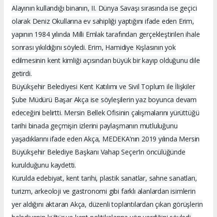
Alayının kullandığı binanın, II. Dünya Savaşı sırasında ise geçici
olarak Deniz Okullarına ev sahipliği yaptığını ifade eden Erim,
yapının 1984 yılında Milli Emlak tarafından gerçekleştirilen ihale
sonrası yıkıldığını söyledi. Erim, Hamidiye Kışlasının yok
edilmesinin kent kimliği açısından büyük bir kayıp olduğunu dile
getirdi.
Büyükşehir Belediyesi Kent Katılımı ve Sivil Toplum ile İlişkiler
Şube Müdürü Başar Akça ise söyleşilerin yaz boyunca devam
edeceğini belirtti. Mersin Bellek Ofisinin çalışmalarını yürüttüğü
tarihi binada geçmişin izlerini paylaşmanın mutluluğunu
yaşadıklarını ifade eden Akça, MEDEKA’nın 2019 yılında Mersin
Büyükşehir Belediye Başkanı Vahap Seçer’in öncülüğünde
kurulduğunu kaydetti.
Kurulda edebiyat, kent tarihi, plastik sanatlar, sahne sanatları,
turizm, arkeoloji ve gastronomi gibi farklı alanlardan isimlerin
yer aldığını aktaran Akça, düzenli toplantılardan çıkan görüşlerin