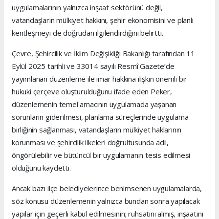
uygulamalarının yalnızca inşaat sektörünü değil,
vatandaşların mülkiyet hakkını, şehir ekonomisini ve planlı
kentleşmeyi de doğrudan ilgilendirdiğini belirtti.
Çevre, Şehircilik ve İklim Değişikliği Bakanlığı tarafından 11
Eylül 2025 tarihli ve 33014 sayılı Resmî Gazete’de
yayımlanan düzenleme ile imar hakkına ilişkin önemli bir
hukuki çerçeve oluşturulduğunu ifade eden Peker,
düzenlemenin temel amacının uygulamada yaşanan
sorunların giderilmesi, planlama süreçlerinde uygulama
birliğinin sağlanması, vatandaşların mülkiyet haklarının
korunması ve şehircilik ilkeleri doğrultusunda adil,
öngörülebilir ve bütüncül bir uygulamanın tesis edilmesi
olduğunu kaydetti.
Ancak bazı ilçe belediyelerince benimsenen uygulamalarda,
söz konusu düzenlemenin yalnızca bundan sonra yapılacak
yapılar için geçerli kabul edilmesinin; ruhsatını almış, inşaatını