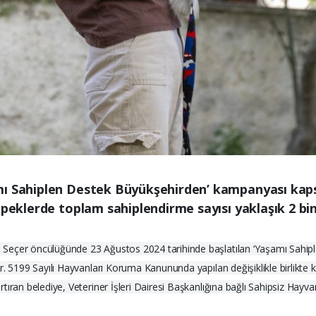
amı Sahiplen Destek Büyükşehirden’ kampanyası ka
peklerde toplam sahiplendirme sayısı yaklaşık 2 bin 
 Seçer öncülüğünde 23 Ağustos 2024 tarihinde başlatılan ‘Yaşamı Sahi
r. 5199 Sayılı Hayvanları Koruma Kanununda yapılan değişiklikle birlikte 
tıran belediye, Veteriner İşleri Dairesi Başkanlığına bağlı Sahipsiz Hayva