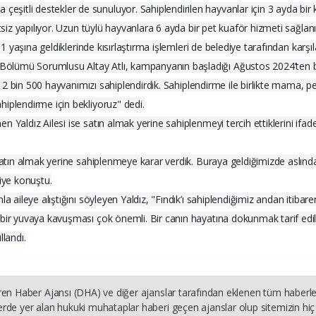
itli destekler de sunuluyor. Sahiplendirilen hayvanlar için 3 ayda bir k
tsiz yapılıyor. Uzun tüylü hayvanlara 6 ayda bir pet kuaför hizmeti sağlanı
 1 yaşına geldiklerinde kısırlaştırma işlemleri de belediye tarafından karşıl
ölümü Sorumlusu Altay Atlı, kampanyanın başladığı Ağustos 2024’ten b
a 2 bin 500 hayvanımızı sahiplendirdik. Sahiplendirme ile birlikte mama, pet
iplendirme için bekliyoruz" dedi.
aldız Ailesi ise satın almak yerine sahiplenmeyi tercih ettiklerini ifade et
"Satın almak yerine sahiplenmeye karar verdik. Buraya geldiğimizde aslınd
iye konuştu.
a aileye alıştığını söyleyen Yaldız, "Fındık’ı sahiplendiğimiz andan itiba
 bir yuvaya kavuşması çok önemli. Bir canın hayatına dokunmak tarif edi
llandı.
ren Haber Ajansı (DHA) ve diğer ajanslar tarafından eklenen tüm haberler
rde yer alan hukuki muhataplar haberi geçen ajanslar olup sitemizin hiç 