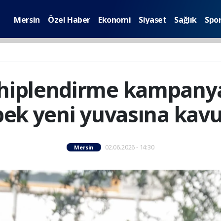
Mersin
Özel Haber
Ekonomi
Siyaset
Sağlık
Spo
hiplendirme kampanya
ek yeni yuvasına kav
02.06.2026 - 14:30
Mersin