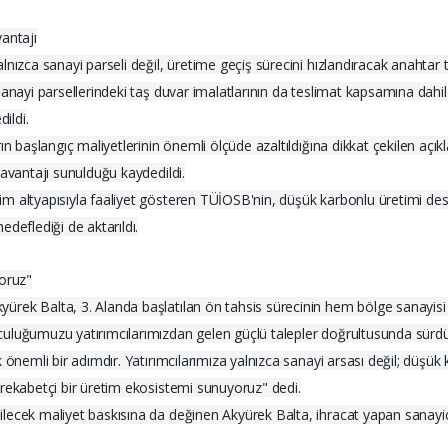
antajı
nızca sanayi parseli değil, üretime geçiş sürecini hızlandıracak anahtar 
anayi parsellerindeki taş duvar imalatlarının da teslimat kapsamına dahil e
ildi.
rın başlangıç maliyetlerinin önemli ölçüde azaltıldığına dikkat çekilen a
 avantajı sunulduğu kaydedildi.
 altyapısıyla faaliyet gösteren TÜİOSB'nin, düşük karbonlu üretimi destek
deflediği de aktarıldı.
yoruz"
ek Balta, 3. Alanda başlatılan ön tahsis sürecinin hem bölge sanayisi h
uluğumuzu yatırımcılarımızdan gelen güçlü talepler doğrultusunda sürdür
 önemli bir adımdır. Yatırımcılarımıza yalnızca sanayi arsası değil; düşük 
rekabetçi bir üretim ekosistemi sunuyoruz" dedi.
ecek maliyet baskısına da değinen Akyürek Balta, ihracat yapan sanayicil