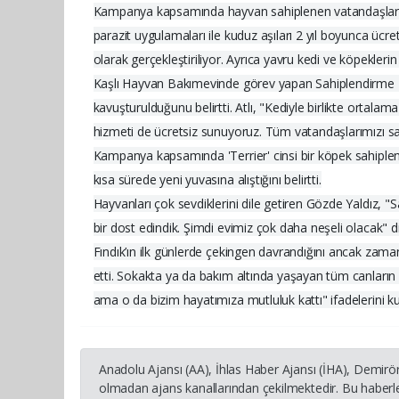
Kampanya kapsamında hayvan sahiplenen vatandaşlara çeş
parazit uygulamaları ile kuduz aşıları 2 yıl boyunca ücre
olarak gerçekleştiriliyor. Ayrıca yavru kedi ve köpeklerin
Kaşlı Hayvan Bakımevinde görev yapan Sahiplendirme B
kavuşturulduğunu belirtti. Atlı, "Kediyle birlikte ortalam
hizmeti de ücretsiz sunuyoruz. Tüm vatandaşlarımızı sah
Kampanya kapsamında 'Terrier' cinsi bir köpek sahiplenen Y
kısa sürede yeni yuvasına alıştığını belirtti.
Hayvanları çok sevdiklerini dile getiren Gözde Yaldız, 
bir dost edindik. Şimdi evimiz çok daha neşeli olacak" d
Fındık’ın ilk günlerde çekingen davrandığını ancak zamanl
etti. Sokakta ya da bakım altında yaşayan tüm canların
ama o da bizim hayatımıza mutluluk kattı" ifadelerini ku
Anadolu Ajansı (AA), İhlas Haber Ajansı (İHA), Demirö
olmadan ajans kanallarından çekilmektedir. Bu haberle