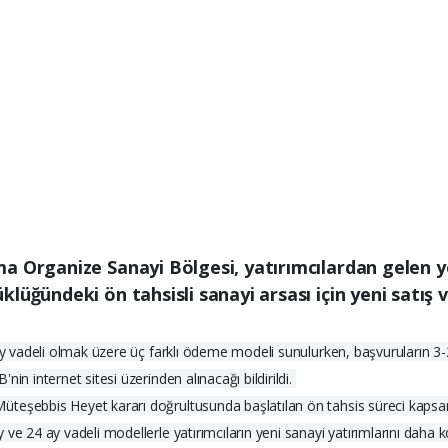
a Organize Sanayi Bölgesi, yatırımcılardan gelen y
lüğündeki ön tahsisli sanayi arsası için yeni satış
 ay vadeli olmak üzere üç farklı ödeme modeli sunulurken, başvuruların 3-
in internet sitesi üzerinden alınacağı bildirildi.
teşebbis Heyet kararı doğrultusunda başlatılan ön tahsis süreci kapsamın
e 24 ay vadeli modellerle yatırımcıların yeni sanayi yatırımlarını daha kol