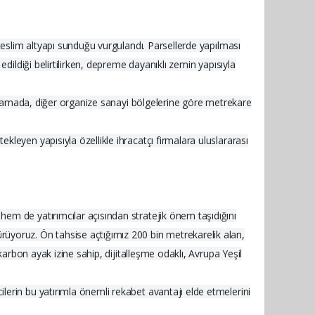
teslim altyapı sunduğu vurgulandı. Parsellerde yapılması
dildiği belirtilirken, depreme dayanıklı zemin yapısıyla
çıklamada, diğer organize sanayi bölgelerine göre metrekare
leyen yapısıyla özellikle ihracatçı firmalara uluslararası
em de yatırımcılar açısından stratejik önem taşıdığını
üyoruz. Ön tahsise açtığımız 200 bin metrekarelik alan,
karbon ayak izine sahip, dijitalleşme odaklı, Avrupa Yeşil
erin bu yatırımla önemli rekabet avantajı elde etmelerini