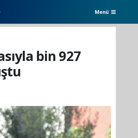
Menü
r
sıyla bin 927
uştu