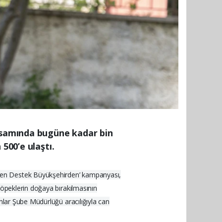
psamında bugüne kadar bin
500’e ulaştı.
plen Destek Büyükşehirden’ kampanyası,
köpeklerin doğaya bırakılmasının
nlar Şube Müdürlüğü aracılığıyla can