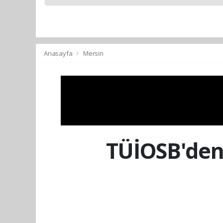
Anasayfa
Mersin
TÜİOSB'den 