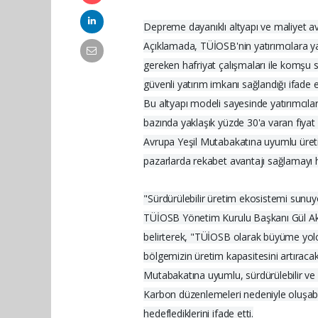
Depreme dayanıklı altyapı ve maliyet av
Açıklamada, TÜİOSB'nin yatırımcılara yal
gereken hafriyat çalışmaları ile komşu s
güvenli yatırım imkanı sağlandığı ifade ed
Bu altyapı modeli sayesinde yatırımcıla
bazında yaklaşık yüzde 30'a varan fiyat
Avrupa Yeşil Mutabakatına uyumlu üretim
pazarlarda rekabet avantajı sağlamayı he
"Sürdürülebilir üretim ekosistemi sunu
TÜİOSB Yönetim Kurulu Başkanı Gül Akyür
belirterek, "TÜİOSB olarak büyüme yolc
bölgemizin üretim kapasitesini artıracak
Mutabakatına uyumlu, sürdürülebilir ve 
Karbon düzenlemeleri nedeniyle oluşabil
hedeflediklerini ifade etti.