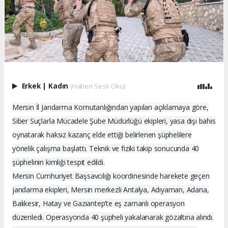
Erkek
|
Kadın
(Haberi Sesli Oku)
Mersin İl Jandarma Komutanlığından yapılan açıklamaya göre,
Siber Suçlarla Mücadele Şube Müdürlüğü ekipleri, yasa dışı bahis
oynatarak haksız kazanç elde ettiği belirlenen şüphelilere
yönelik çalışma başlattı. Teknik ve fiziki takip sonucunda 40
şüphelinin kimliği tespit edildi.
Mersin Cumhuriyet Başsavcılığı koordinesinde harekete geçen
jandarma ekipleri, Mersin merkezli Antalya, Adıyaman, Adana,
Balıkesir, Hatay ve Gaziantep’te eş zamanlı operasyon
düzenledi. Operasyonda 40 şüpheli yakalanarak gözaltına alındı.