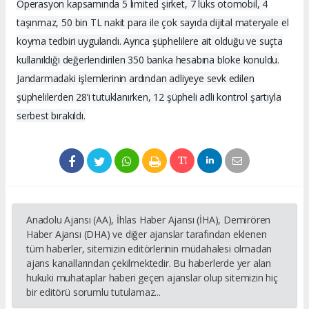
Operasyon kapsamında 5 limited şirket, 7 lüks otomobil, 4
taşınmaz, 50 bin TL nakit para ile çok sayıda dijital materyale el
koyma tedbiri uygulandı. Ayrıca şüphelilere ait olduğu ve suçta
kullanıldığı değerlendirilen 350 banka hesabına bloke konuldu.
Jandarmadaki işlemlerinin ardından adliyeye sevk edilen
şüphelilerden 28’i tutuklanırken, 12 şüpheli adli kontrol şartıyla
serbest bırakıldı.
Anadolu Ajansı (AA), İhlas Haber Ajansı (İHA), Demirören
Haber Ajansı (DHA) ve diğer ajanslar tarafından eklenen
tüm haberler, sitemizin editörlerinin müdahalesi olmadan
ajans kanallarından çekilmektedir. Bu haberlerde yer alan
hukuki muhataplar haberi geçen ajanslar olup sitemizin hiç
bir editörü sorumlu tutulamaz...