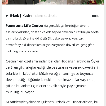
Erkek
|
Kadın
(Haberi Sesli Oku)
Panorama Life Center
'da gerçekleştirilen düğün töreni,
ailelerin yakınları, dostları ve çok sayıda davetlinin katılımıyla adeta
bir mutluluk şölenine dönüştü. Şık dekorasyonu ve sıcak
atmosferiyle dikkat çeken organizasyonda davetliler, genç çiftin
mutluluğuna ortak oldu.
Gecenin en özel anlarından biri olan ilk dansın ardından Öykü
ve Eren çifti, alkışlar eşliğinde pastalarını keserek davetlilerin
tebriklerini kabul etti. Müzik ve eğlencenin gece boyunca
devam ettiği düğünde konuklar unutulmaz anlar yaşarken,
çift de bu anlamlı günlerini sevdikleriyle paylaşmanın
mutluluğunu yaşadı.
Misafirleriyle yakından ilgilenen Özbek ve Tüncar aileleri, bu