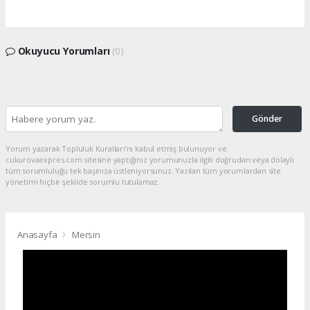
Okuyucu Yorumları
(0)
Gönder
Yorum yazarak Topluluk Kuralları’nı kabul etmiş bulunuyor ve
cukurovaexpres.com sitesine yaptığınız yorumunuzla ilgili doğrudan veya dolaylı
tüm sorumluluğu tek başınıza üstleniyorsunuz. Yazılan tüm yorumlardan site
yönetimi hiçbir şekilde sorumlu tutulamaz.
Anasayfa
Mersin