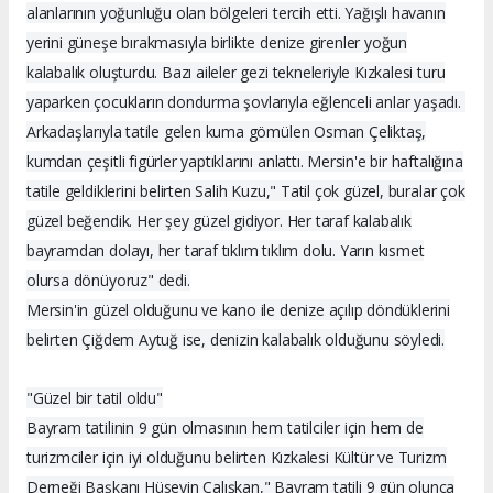
alanlarının yoğunluğu olan bölgeleri tercih etti. Yağışlı havanın
yerini güneşe bırakmasıyla birlikte denize girenler yoğun
kalabalık oluşturdu. Bazı aileler gezi tekneleriyle Kızkalesi turu
yaparken çocukların dondurma şovlarıyla eğlenceli anlar yaşadı.
Arkadaşlarıyla tatile gelen kuma gömülen Osman Çeliktaş,
kumdan çeşitli figürler yaptıklarını anlattı. Mersin'e bir haftalığına
tatile geldiklerini belirten Salih Kuzu," Tatil çok güzel, buralar çok
güzel beğendik. Her şey güzel gidiyor. Her taraf kalabalık
bayramdan dolayı, her taraf tıklım tıklım dolu. Yarın kısmet
olursa dönüyoruz" dedi.
Mersin'in güzel olduğunu ve kano ile denize açılıp döndüklerini
belirten Çiğdem Aytuğ ise, denizin kalabalık olduğunu söyledi.
"Güzel bir tatil oldu"
Bayram tatilinin 9 gün olmasının hem tatilciler için hem de
turizmciler için iyi olduğunu belirten Kızkalesi Kültür ve Turizm
Derneği Başkanı Hüseyin Çalışkan," Bayram tatili 9 gün olunca