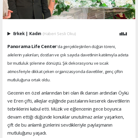
Erkek
|
Kadın
(Haberi Sesli Oku)
Panorama Life Center
'da gerçekleştirilen düğün töreni,
ailelerin yakınları, dostları ve çok sayıda davetlinin katılımıyla adeta
bir mutluluk şölenine dönüştü. Şık dekorasyonu ve sıcak
atmosferiyle dikkat çeken organizasyonda davetliler, genç çiftin
mutluluğuna ortak oldu.
Gecenin en özel anlarından biri olan ilk dansın ardından Öykü
ve Eren çifti, alkışlar eşliğinde pastalarını keserek davetlilerin
tebriklerini kabul etti. Müzik ve eğlencenin gece boyunca
devam ettiği düğünde konuklar unutulmaz anlar yaşarken,
çift de bu anlamlı günlerini sevdikleriyle paylaşmanın
mutluluğunu yaşadı.