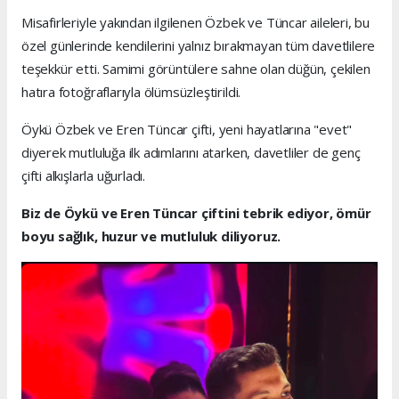
Misafirleriyle yakından ilgilenen Özbek ve Tüncar aileleri, bu
özel günlerinde kendilerini yalnız bırakmayan tüm davetlilere
teşekkür etti. Samimi görüntülere sahne olan düğün, çekilen
hatıra fotoğraflarıyla ölümsüzleştirildi.
Öykü Özbek ve Eren Tüncar çifti, yeni hayatlarına "evet"
diyerek mutluluğa ilk adımlarını atarken, davetliler de genç
çifti alkışlarla uğurladı.
Biz de Öykü ve Eren Tüncar çiftini tebrik ediyor, ömür
boyu sağlık, huzur ve mutluluk diliyoruz.