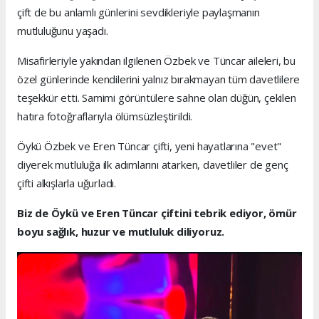
çift de bu anlamlı günlerini sevdikleriyle paylaşmanın
mutluluğunu yaşadı.
Misafirleriyle yakından ilgilenen Özbek ve Tüncar aileleri, bu
özel günlerinde kendilerini yalnız bırakmayan tüm davetlilere
teşekkür etti. Samimi görüntülere sahne olan düğün, çekilen
hatıra fotoğraflarıyla ölümsüzleştirildi.
Öykü Özbek ve Eren Tüncar çifti, yeni hayatlarına "evet"
diyerek mutluluğa ilk adımlarını atarken, davetliler de genç
çifti alkışlarla uğurladı.
Biz de Öykü ve Eren Tüncar çiftini tebrik ediyor, ömür
boyu sağlık, huzur ve mutluluk diliyoruz.