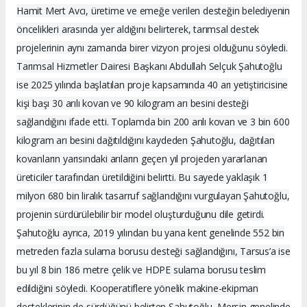
Hamit Mert Avcı, üretime ve emeğe verilen desteğin belediyenin
öncelikleri arasında yer aldığını belirterek, tarımsal destek
projelerinin aynı zamanda birer vizyon projesi olduğunu söyledi.
Tarımsal Hizmetler Dairesi Başkanı Abdullah Selçuk Şahutoğlu
ise 2025 yılında başlatılan proje kapsamında 40 arı yetiştiricisine
kişi başı 30 arılı kovan ve 90 kilogram arı besini desteği
sağlandığını ifade etti. Toplamda bin 200 arılı kovan ve 3 bin 600
kilogram arı besini dağıtıldığını kaydeden Şahutoğlu, dağıtılan
kovanların yarısındaki arıların geçen yıl projeden yararlanan
üreticiler tarafından üretildiğini belirtti. Bu sayede yaklaşık 1
milyon 680 bin liralık tasarruf sağlandığını vurgulayan Şahutoğlu,
projenin sürdürülebilir bir model oluşturduğunu dile getirdi.
Şahutoğlu ayrıca, 2019 yılından bu yana kent genelinde 552 bin
metreden fazla sulama borusu desteği sağlandığını, Tarsus’a ise
bu yıl 8 bin 186 metre çelik ve HDPE sulama borusu teslim
edildiğini söyledi. Kooperatiflere yönelik makine-ekipman
desteklerinin de sürdüğünü belirten Şahutoğlu, Mersin genelinde