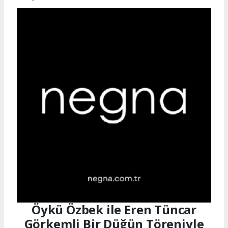
Öykü Özbek ile Eren Tüncar
Görkemli Bir Düğün Töreniyle