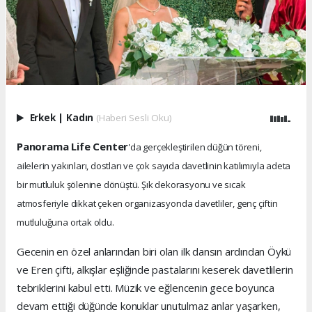
Erkek
|
Kadın
(Haberi Sesli Oku)
Panorama Life Center
'da gerçekleştirilen düğün töreni,
ailelerin yakınları, dostları ve çok sayıda davetlinin katılımıyla adeta
bir mutluluk şölenine dönüştü. Şık dekorasyonu ve sıcak
atmosferiyle dikkat çeken organizasyonda davetliler, genç çiftin
mutluluğuna ortak oldu.
Gecenin en özel anlarından biri olan ilk dansın ardından Öykü
ve Eren çifti, alkışlar eşliğinde pastalarını keserek davetlilerin
tebriklerini kabul etti. Müzik ve eğlencenin gece boyunca
devam ettiği düğünde konuklar unutulmaz anlar yaşarken,