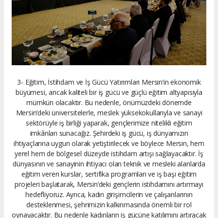
3- Eğitim, İstihdam ve İş Gücü Yatırımları Mersin’in ekonomik
büyümesi, ancak kaliteli bir iş gücü ve güçlü eğitim altyapısıyla
mümkün olacaktır. Bu nedenle, önümüzdeki dönemde
Mersin’deki üniversitelerle, meslek yüksekokullarıyla ve sanayi
sektörüyle iş birliği yaparak, gençlerimize nitelikli eğitim
imkânları sunacağız. Şehirdeki iş gücü, iş dünyamızın
ihtiyaçlarına uygun olarak yetiştirilecek ve böylece Mersin, hem
yerel hem de bölgesel düzeyde istihdam artışı sağlayacaktır. İş
dünyasının ve sanayinin ihtiyacı olan teknik ve mesleki alanlarda
eğitim veren kurslar, sertifika programları ve iş başı eğitim
projeleri başlatarak, Mersin’deki gençlerin istihdamını artırmayı
hedefliyoruz. Ayrıca, kadın girişimcilerin ve çalışanlarının
desteklenmesi, şehrimizin kalkınmasında önemli bir rol
oynayacaktır. Bu nedenle kadınların iş gücüne katılımını artıracak