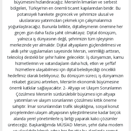
büyümesini hızlandıracağız. Mersin’in limanları ve serbest
bölgeleri, Türkiye’nin en önemli ticaret kapılarından biridir. Bu
potansiyeli harekete geçirecek ve şehrimize ulusal ve
uluslararası yatırımcıları çekmek için çalışmalarımızı
yoğunlaştıracağız. Bununla birlikte, dijitalleşmenin önemine her
geçen gün daha fazla şahit olmaktayız. Dijital dönüşüm,
yalnızca iş dünyasının değil, şehrimizin tüm işleyişinin
merkezinde yer almalıdır. Dijital altyapıların güçlendirilmesi ve
akıllı şehir uygulamaları sayesinde Mersin, verimliliği arttıran,
teknoloji destekli bir şehir haline gelecektir. İş dünyamızın, kamu
hizmetlerinin ve vatandaşların daha hızlı, etkin ve şeffaf
hizmetlere ulaşabilmesi için dijital belediyeciliği öncelikli
hedefimiz olarak belirliyoruz. Bu dönüşüm süreci, iş dünyamızın
rekabet gücünü artırırken, Mersin’in ekonomik büyümesine
önemli katkılar sağlayacaktır. 2- Altyapı ve Ulaşım Sorunlarının
Çözülmesi Mersin’in sürdürülebilir büyümesi için altyapı
yatırımları ve ulaşım sorunlarının çözülmesi kritik öneme
sahiptir. İmar sorunlarından trafik sıkışıklığına, sosyal konut
projelerinden ulaşım altyapısının iyileştirilmesine kadar birçok
alanda yerel yönetimlerle iş birliği yaparak kalıcı çözümler
üreteceğiz. Başkanlığımda MÜSİAD Mersin, şehri daha modern
ve ulaşılabilir kılmak adına her fırsatta bu alanlarda somut