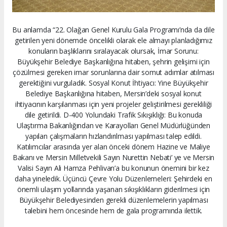
Bu anlamda “22. Olağan Genel Kurulu Gala Programı’nda da dile
getirilen yeni dönemde öncelikli olarak ele almayı planladığımız
konuların başlıklarını sıralayacak olursak, İmar Sorunu:
Büyükşehir Belediye Başkanlığına hitaben, şehrin gelişimi için
çözülmesi gereken imar sorunlarına dair somut adımlar atılması
gerektiğini vurguladık. Sosyal Konut İhtiyacı: Yine Büyükşehir
Belediye Başkanlığına hitaben, Mersin’deki sosyal konut
ihtiyacının karşılanması için yeni projeler geliştirilmesi gerekliliği
dile getirildi. D-400 Yolundaki Trafik Sıkışıklığı: Bu konuda
Ulaştırma Bakanlığından ve Karayolları Genel Müdürlüğünden
yapılan çalışmaların hızlandırılması yapılması talep edildi.
Katılımcılar arasında yer alan önceki dönem Hazine ve Maliye
Bakanı ve Mersin Milletvekili Sayın Nurettin Nebati’ ye ve Mersin
Valisi Sayın Ali Hamza Pehlivan’a bu konunun önemini bir kez
daha yineledik. Üçüncü Çevre Yolu Düzenlemeleri: Şehirdeki en
önemli ulaşım yollarında yaşanan sıkışıklıkların giderilmesi için
Büyükşehir Belediyesinden gerekli düzenlemelerin yapılması
talebini hem öncesinde hem de gala programında ilettik.