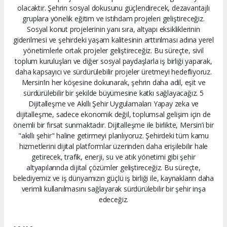
olacaktır. Şehrin sosyal dokusunu güçlendirecek, dezavantajlı
gruplara yönelik eğitim ve istihdam projeleri geliştireceğiz.
Sosyal konut projelerinin yanı sıra, altyapı eksikliklerinin
giderilmesi ve şehirdeki yaşam kalitesinin arttırılması adına yerel
yönetimlerle ortak projeler geliştireceğiz. Bu süreçte, sivil
toplum kuruluşları ve diğer sosyal paydaşlarla iş birliği yaparak,
daha kapsayıcı ve sürdürülebilir projeler üretmeyi hedefliyoruz.
Mersin’in her köşesine dokunarak, şehrin daha adil, eşit ve
sürdürülebilir bir şekilde büyümesine katkı sağlayacağız. 5
Dijitalleşme ve Akıllı Şehir Uygulamaları Yapay zeka ve
dijitalleşme, sadece ekonomik değil, toplumsal gelişim için de
önemli bir fırsat sunmaktadır. Dijitalleşme ile birlikte, Mersin’i bir
"akıllı şehir" haline getirmeyi planlıyoruz. Şehirdeki tüm kamu
hizmetlerini dijital platformlar üzerinden daha erişilebilir hale
getirecek, trafik, enerji, su ve atık yönetimi gibi şehir
altyapılarında dijital çözümler geliştireceğiz. Bu süreçte,
belediyemiz ve iş dünyamızın güçlü iş birliği ile, kaynakların daha
verimli kullanılmasını sağlayarak sürdürülebilir bir şehir inşa
edeceğiz.