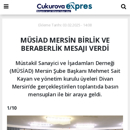
dini
islami
islami
chat
chat
sohbetler
Ekleme Tarihi: 03.02.2025 - 14:08
MÜSİAD MERSİN BİRLİK VE
BERABERLİK MESAJI VERDİ
Müstakil Sanayici ve İşadamları Derneği
(MÜSİAD) Mersin Şube Başkanı Mehmet Sait
Kayan ve yönetim kurulu üyeleri Divan
Mersin’de gerçekleştirilen toplantıda basın
mensupları ile bir araya geldi.
1
/10