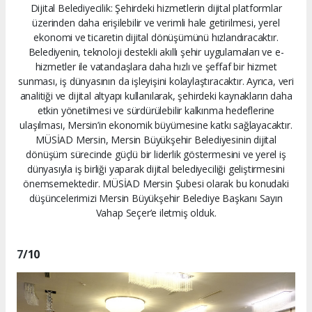
Dijital Belediyecilik: Şehirdeki hizmetlerin dijital platformlar
üzerinden daha erişilebilir ve verimli hale getirilmesi, yerel
ekonomi ve ticaretin dijital dönüşümünü hızlandıracaktır.
Belediyenin, teknoloji destekli akıllı şehir uygulamaları ve e-
hizmetler ile vatandaşlara daha hızlı ve şeffaf bir hizmet
sunması, iş dünyasının da işleyişini kolaylaştıracaktır. Ayrıca, veri
analitiği ve dijital altyapı kullanılarak, şehirdeki kaynakların daha
etkin yönetilmesi ve sürdürülebilir kalkınma hedeflerine
ulaşılması, Mersin’in ekonomik büyümesine katkı sağlayacaktır.
MÜSİAD Mersin, Mersin Büyükşehir Belediyesinin dijital
dönüşüm sürecinde güçlü bir liderlik göstermesini ve yerel iş
dünyasıyla iş birliği yaparak dijital belediyeciliği geliştirmesini
önemsemektedir. MÜSİAD Mersin Şubesi olarak bu konudaki
düşüncelerimizi Mersin Büyükşehir Belediye Başkanı Sayın
Vahap Seçer’e iletmiş olduk.
7
/10