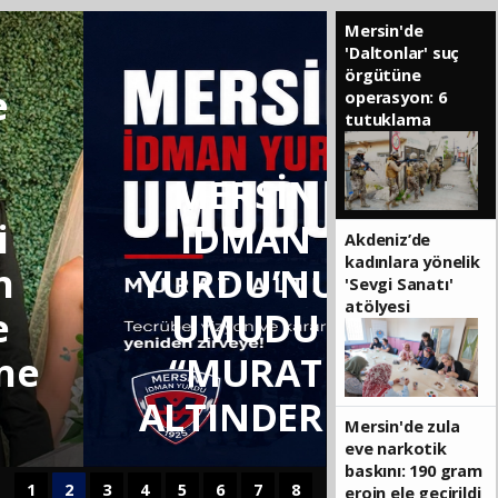
dini
islami
islami
Mersin'de
chat
chat
sohbetler
'Daltonlar' suç
örgütüne
e
operasyon: 6
tutuklama
MERSİN
SON DAKİKA
i
İDMAN
Akdeniz’de
kadınlara yönelik
n
YURDU’NUN
'Sevgi Sanatı'
atölyesi
e
UMUDU
ne
“MURAT
ALTINDERE”
Mersin'de zula
eve narkotik
baskını: 190 gram
1
2
3
4
5
6
7
8
eroin ele geçirildi