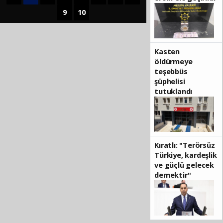
9
10
Kasten
öldürmeye
teşebbüs
şüphelisi
tutuklandı
Kıratlı: "Terörsüz
Türkiye, kardeşlik
ve güçlü gelecek
demektir"