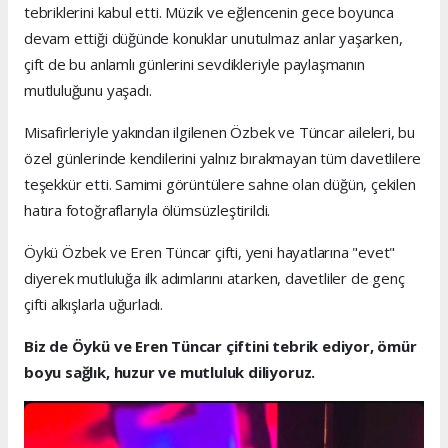
tebriklerini kabul etti. Müzik ve eğlencenin gece boyunca
devam ettiği düğünde konuklar unutulmaz anlar yaşarken,
çift de bu anlamlı günlerini sevdikleriyle paylaşmanın
mutluluğunu yaşadı.
Misafirleriyle yakından ilgilenen Özbek ve Tüncar aileleri, bu
özel günlerinde kendilerini yalnız bırakmayan tüm davetlilere
teşekkür etti. Samimi görüntülere sahne olan düğün, çekilen
hatıra fotoğraflarıyla ölümsüzleştirildi.
Öykü Özbek ve Eren Tüncar çifti, yeni hayatlarına "evet"
diyerek mutluluğa ilk adımlarını atarken, davetliler de genç
çifti alkışlarla uğurladı.
Biz de Öykü ve Eren Tüncar çiftini tebrik ediyor, ömür
boyu sağlık, huzur ve mutluluk diliyoruz.