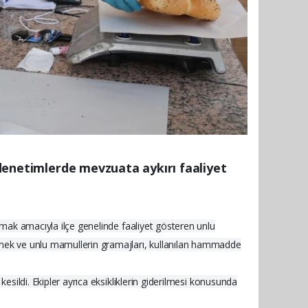
n denetimlerde mevzuata aykırı faaliyet
lamak amacıyla ilçe genelinde faaliyet gösteren unlu
ekmek ve unlu mamullerin gramajları, kullanılan hammadde
esildi. Ekipler ayrıca eksikliklerin giderilmesi konusunda