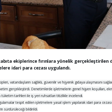
zabıta ekiplerince fırınlara yönelik gerçekleştirile
elere idari para cezası uygulandı.
leri, vatandaşların sağlıklı, güvenilir ve hijyenik gıdaya ulaşmasını sağ
etim gerçekleştirdi. Denetimlerde işletmelerin genel hijyen koşulları, 
etim tarihleri ile iş yeri ruhsatları titizlikle incelendi.
lamalar tespit edilen işletmelere yasal işlem yapılarak idari para cezası k
n sürdürüleceği bildirildi.