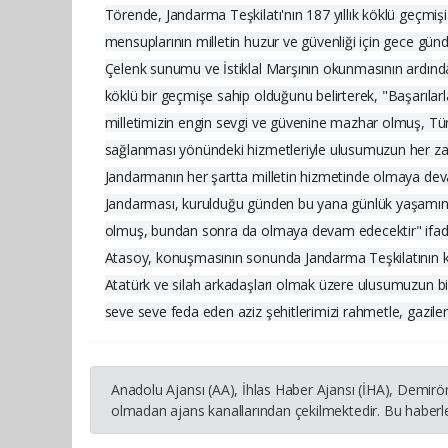
Törende, Jandarma Teşkilatı'nın 187 yıllık köklü geçmişi
mensuplarının milletin huzur ve güvenliği için gece günd
Çelenk sunumu ve İstiklal Marşının okunmasının ardın
köklü bir geçmişe sahip olduğunu belirterek, "Başarılar
milletimizin engin sevgi ve güvenine mazhar olmuş, Tü
sağlanması yönündeki hizmetleriyle ulusumuzun her zam
Jandarmanın her şartta milletin hizmetinde olmaya de
Jandarması, kurulduğu günden bu yana günlük yaşamın
olmuş, bundan sonra da olmaya devam edecektir" ifadel
Atasoy, konuşmasının sonunda Jandarma Teşkilatının ku
Atatürk ve silah arkadaşları olmak üzere ulusumuzun bir
seve seve feda eden aziz şehitlerimizi rahmetle, gazile
Anadolu Ajansı (AA), İhlas Haber Ajansı (İHA), Demirö
olmadan ajans kanallarından çekilmektedir. Bu haberle