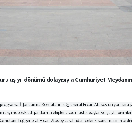
 kuruluş yıl dönümü dolayısıyla Cumhuriyet Meydanı
programa İl Jandarma Komutanı Tuğgeneral Ercan Atasoy'un yanı sıra jan
mleri, motosikletli jandarma ekipleri, kadın astsubaylar ve çeşitli birim
omutanı Tuğgeneral Ercan Atasoy tarafından çelenk sunulmasının ardınd