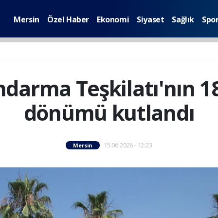
Mersin
Özel Haber
Ekonomi
Siyaset
Sağlık
Spo
darma Teşkilatı'nın 18
dönümü kutlandı
15.06.2026 - 12:23
Mersin