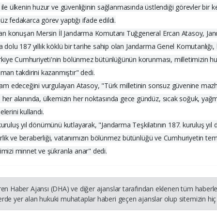
 ile ülkenin huzur ve güvenliğinin sağlanmasında üstlendiği görevler bir k
üz fedakarca görev yaptığı ifade edildi.
dan konuşan Mersin İl Jandarma Komutanı Tuğgeneral Ercan Atasoy, Jand
la dolu 187 yıllık köklü bir tarihe sahip olan Jandarma Genel Komutanlığ
rkiye Cumhuriyeti'nin bölünmez bütünlüğünün korunması, milletimizin huz
an takdirini kazanmıştır" dedi.
vam edeceğini vurgulayan Atasoy, "Türk milletinin sonsuz güvenine maz
 her alanında, ülkemizin her noktasında gece gündüz, sıcak soğuk, ya
erini kullandı.
ruluş yıl dönümünü kutlayarak, "Jandarma Teşkilatının 187. kuruluş yıl
lik ve beraberliği, vatanımızın bölünmez bütünlüğü ve Cumhuriyetin temel 
rimizi minnet ve şükranla anar" dedi.
ren Haber Ajansı (DHA) ve diğer ajanslar tarafından eklenen tüm haberler
rde yer alan hukuki muhataplar haberi geçen ajanslar olup sitemizin hiç 