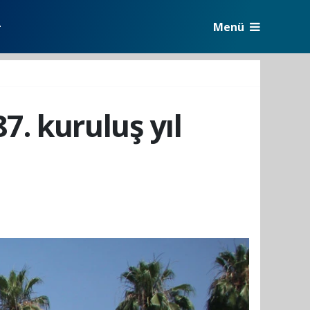
Menü
r
7. kuruluş yıl