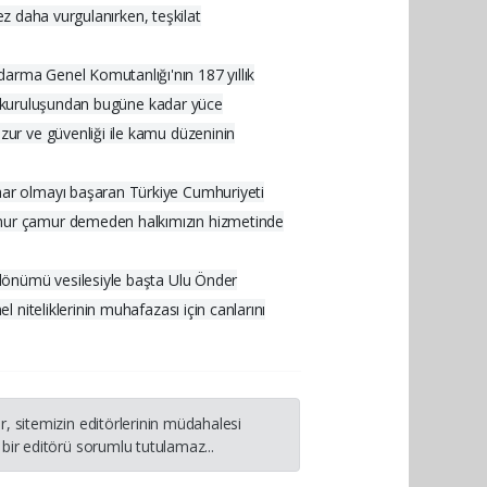
ez daha vurgulanırken, teşkilat
arma Genel Komutanlığı'nın 187 yıllık
ı, kuruluşundan bugüne kadar yüce
ur ve güvenliği ile kamu düzeninin
har olmayı başaran Türkiye Cumhuriyeti
ğmur çamur demeden halkımızın hizmetinde
 dönümü vesilesiyle başta Ulu Önder
niteliklerinin muhafazası için canlarını
, sitemizin editörlerinin müdahalesi
bir editörü sorumlu tutulamaz...