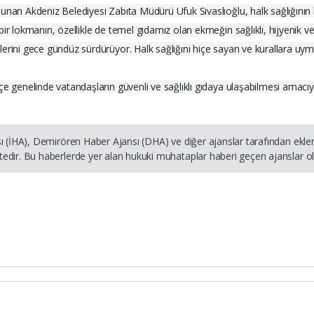
unan Akdeniz Belediyesi Zabıta Müdürü Ufuk Sivaslıoğlu, halk sağlığının 
bir lokmanın, özellikle de temel gıdamız olan ekmeğin sağlıklı, hijyenik
lerini gece gündüz sürdürüyor. Halk sağlığını hiçe sayan ve kurallara 
e genelinde vatandaşların güvenli ve sağlıklı gıdaya ulaşabilmesi amacıyl
ı (İHA), Demirören Haber Ajansı (DHA) ve diğer ajanslar tarafından ekle
dir. Bu haberlerde yer alan hukuki muhataplar haberi geçen ajanslar olu