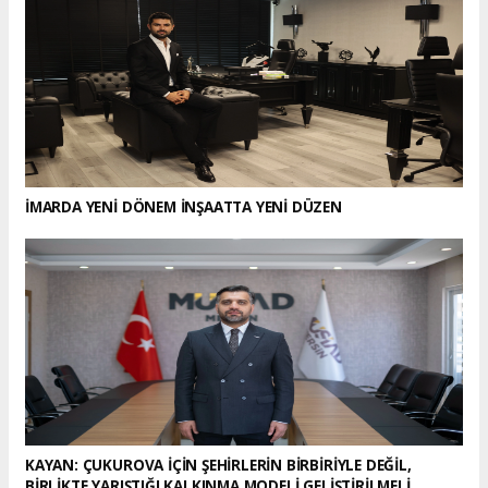
İMARDA YENİ DÖNEM İNŞAATTA YENİ DÜZEN
KAYAN: ÇUKUROVA İÇİN ŞEHİRLERİN BİRBİRİYLE DEĞİL,
BİRLİKTE YARIŞTIĞI KALKINMA MODELİ GELİŞTİRİLMELİ