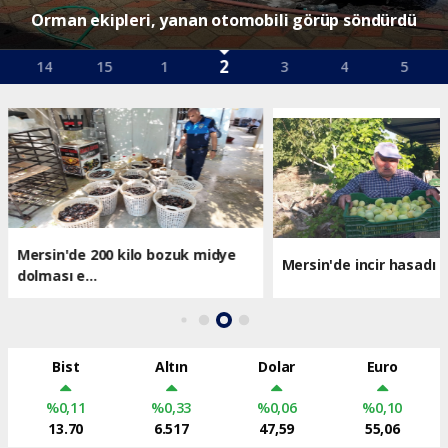
Mersin'de 200 kilo bozuk midye dolması ele geçirildi
3
15
1
2
4
5
6
Mersin'de 200 kilo bozuk midye
Mersin'de incir hasadı ba
dolması e...
Bist
Altın
Dolar
Euro
%0,11
%0,33
%0,06
%0,10
13.70
6.517
47,59
55,06