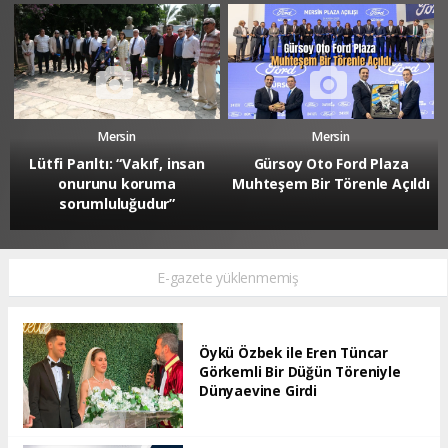
Mersin
Mersin
Lütfi Parıltı: “Vakıf, insan
Gürsoy Oto Ford Plaza
onurunu koruma
Muhteşem Bir Törenle Açıldı
sorumluluğudur”
E-gazete yüklenmemiş
Öykü Özbek ile Eren Tüncar
Görkemli Bir Düğün Töreniyle
Dünyaevine Girdi