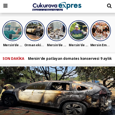
dini
islami
islami
chat
chat
sohbetler
Orman ekip...
Mersin Emn...
Mersin'de ...
Mersin'de ...
Mersin'de ...
SON DAKİKA
Mersin'de patlayan domates konservesi 9 aylık b